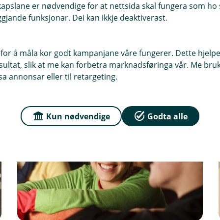
pslane er nødvendige for at nettsida skal fungera som ho s
gjande funksjonar. Dei kan ikkje deaktiverast.
vande
for å måla kor godt kampanjane våre fungerer. Dette hjelper
ltat, slik at me kan forbetra marknadsføringa vår. Me bruker
a annonsar eller til retargeting.
Kun nødvendige
Godta alle