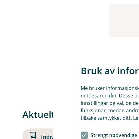
Bruk av info
Me bruker informasjonskap
nettlesaren din. Desse bl
innstillingar og val, og
funksjonar, medan andre 
Aktuelt for deg som vil sp
tilbake samtykket ditt. L
Strengt nødvendige 
Individuell pensjonssparing (IPS)