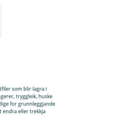
iler som blir lagra i
ngerer, tryggleik, huske
ndige for grunnleggjande
 endra eller trekkja
are i fond