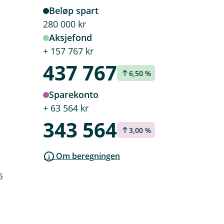
Beløp spart
280 000 k‍r
Aksjefond
+ 157 767 k‍r
437 767
6,50 %
Sparekonto
+ 63 564 k‍r
343 564
3,00 %
Om beregningen
6