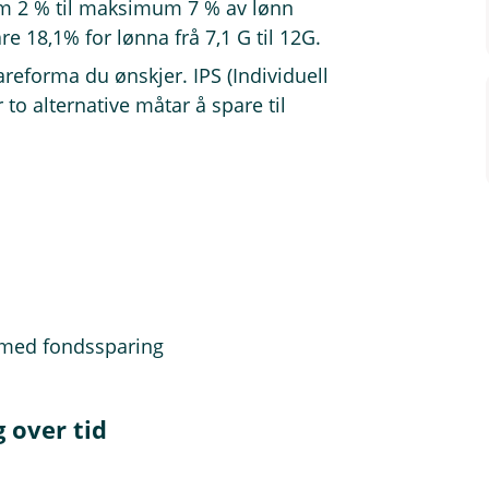
um 2 % til maksimum 7 % av lønn
re 18,1% for lønna frå 7,1 G til 12G.
areforma du ønskjer. IPS (Individuell
 to alternative måtar å spare til
d med fondssparing
g over tid