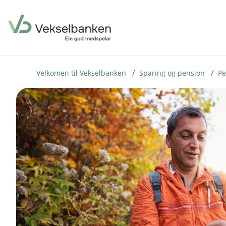
H
o
p
p
i
Velkomen til Vekselbanken
Sparing og pensjon
Pe
n
n
h
o
d
e
t