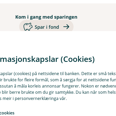
Kom i gang med sparingen
Spar i fond
Kontakt en rådgiver
rmasjonskapslar (Cookies)
slar (cookies) på nettsidene til banken. Dette er små tekstf
ir brukte for fleire formål, som å sørgja for at nettsidene fu
 dessutan å måla korleis annonsar fungerer. Nokon er nødve
blir berre brukte om du gir samtykke. Du kan når som helst
are til pensjon
es meir i personvernerklæringa vår.
cookies
Eigen pensjonskonto (EPK)
Sp