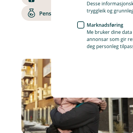
Desse informasjonska
tryggleik og grunnleg
Pensjon for sjølvstendig næringsdri
Marknadsføring
Me bruker dine data 
annonsar som gir resu
deg personleg tilpass