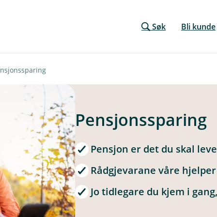
Søk
Bli kunde
nsjonssparing
Pensjonssparing
Pensjon er det du skal lev
Rådgjevarane våre hjelper
Jo tidlegare du kjem i gan