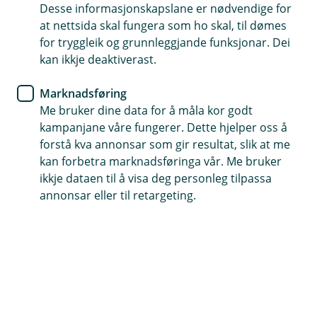
Desse informasjonskapslane er nødvendige for
Sparetips for deg som snart er
at nettsida skal fungera som ho skal, til dømes
pensjonist
for tryggleik og grunnleggjande funksjonar. Dei
kan ikkje deaktiverast.
Som godt vaksen er pensjonssparing ein viktig
Marknadsføring
del av din økonomiske framtid. Her er nokre
Me bruker dine data for å måla kor godt
praktiske råd for deg som er over 60 år.
kampanjane våre fungerer. Dette hjelper oss å
forstå kva annonsar som gir resultat, slik at me
kan forbetra marknadsføringa vår. Me bruker
Få oversikt over pensjonsordningane dine
ikkje dataen til å visa deg personleg tilpassa
Det er viktig å få ein fullstendig oversikt over
annonsar eller til retargeting.
pensjonssparinga di. Dette inkluderer Folketrygda,
pensjon frå tidlegare og noverande arbeidsgivar, og
eventuelle private spareordningar. Dette vil gjere det
enklare å finne ut kor mykje ekstra du bør spare sjølv
fram til du går av med pensjon.
Reduser risikoen