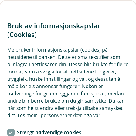
H
o
Bruk av informasjonskapslar
p
p
(Cookies)
i
Me bruker informasjonskapslar (cookies) på
nettsidene til banken. Dette er små tekstfiler som
n
blir lagra i nettlesaren din. Desse blir brukte for fleire
n
formål, som å sørgja for at nettsidene fungerer,
h
tryggleik, huske innstillingar og val, og dessutan å
o
måla korleis annonsar fungerer. Nokon er
nødvendige for grunnleggjande funksjonar, medan
d
andre blir berre brukte om du gir samtykke. Du kan
e
når som helst endra eller trekkja tilbake samtykket
t
ditt. Les meir i personvernerklæringa vår.
Pensjon
Strengt nødvendige cookies