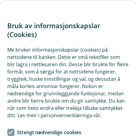
H
o
Bruk av informasjonskapslar
p
p
(Cookies)
i
Me bruker informasjonskapslar (cookies) på
nettsidene til banken. Dette er små tekstfiler som
n
blir lagra i nettlesaren din. Desse blir brukte for fleire
n
formål, som å sørgja for at nettsidene fungerer,
h
tryggleik, huske innstillingar og val, og dessutan å
o
måla korleis annonsar fungerer. Nokon er
nødvendige for grunnleggjande funksjonar, medan
d
andre blir berre brukte om du gir samtykke. Du kan
e
når som helst endra eller trekkja tilbake samtykket
t
ditt. Les meir i personvernerklæringa vår.
Mobilbetaling
Strengt nødvendige cookies