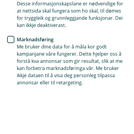
Desse informasjonskapslane er nødvendige for
Med mobilbetaling har du alt du treng – rett i
at nettsida skal fungera som ho skal, til dømes
lomma. Digitale lommebøker gjer det både enklare
for tryggleik og grunnleggjande funksjonar. Dei
og tryggare å betale, uansett kor du betaler.
kan ikkje deaktiverast.
Marknadsføring
Me bruker dine data for å måla kor godt
Gjer kvardagen litt enklare med ei
kampanjane våre fungerer. Dette hjelper oss å
mobil lommebok
forstå kva annonsar som gir resultat, slik at me
kan forbetra marknadsføringa vår. Me bruker
Mobilbetaling er trygt, kontaktlaust og alltid
ikkje dataen til å visa deg personleg tilpassa
tilgjengeleg når du treng det. Her får du oversikt
annonsar eller til retargeting.
over kva for mobile lommebøker du kan bruke –
og korleis du kjem i gang.
Trygg betaling – kvar gong
Alle mobile lommebøker brukar same tryggleik som