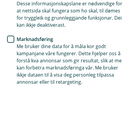
Desse informasjonskapslane er nødvendige for
Søk no, få rask tilbakemelding
at nettsida skal fungera som ho skal, til dømes
for tryggleik og grunnleggjande funksjonar. Dei
Opptil 10 år nedbetaling, inntil 100 % finansiering
kan ikkje deaktiverast.
Få uforpliktande lånebevis, gyldig 3 månader
Marknadsføring
Me bruker dine data for å måla kor godt
Søk om køyretøylån
kampanjane våre fungerer. Dette hjelper oss å
forstå kva annonsar som gir resultat, slik at me
kan forbetra marknadsføringa vår. Me bruker
Lån til MC, ATV, bubil, campingvogn og
ikkje dataen til å visa deg personleg tilpassa
annonsar eller til retargeting.
snøscooter
Er du klar for å oppleve fridom på vegen eller i
naturen? Med våre lån kan du enkelt finansiere
din neste campingvogn, bubil, MC, ATV,
snøscooter eller båt. Utforsk våre lånealternativ,
og ta steget mot ditt neste eventyr i dag.