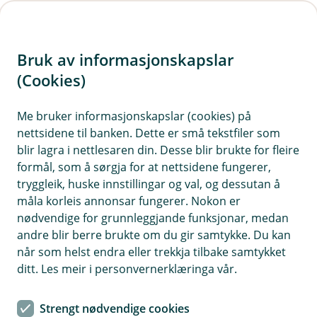
H
o
Bruk av informasjonskapslar
p
p
(Cookies)
i
Me bruker informasjonskapslar (cookies) på
nettsidene til banken. Dette er små tekstfiler som
n
blir lagra i nettlesaren din. Desse blir brukte for fleire
n
formål, som å sørgja for at nettsidene fungerer,
h
tryggleik, huske innstillingar og val, og dessutan å
o
måla korleis annonsar fungerer. Nokon er
nødvendige for grunnleggjande funksjonar, medan
d
andre blir berre brukte om du gir samtykke. Du kan
e
når som helst endra eller trekkja tilbake samtykket
t
ditt. Les meir i personvernerklæringa vår.
Lån til andre køyretøy
Strengt nødvendige cookies