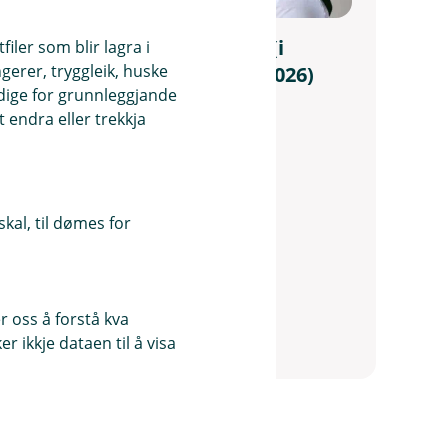
May-Kristin Væhle Jordal (i
iler som blir lagra i
ngerer, tryggleik, huske
permisjon fram til 19.10.2026)
ndige for grunnleggjande
Kunderådgjevar Privatmarknad
 endra eller trekkja
56523556
mkd@vekselbanken.no
Autorisert rådgiver
kal, til dømes for
Kreditt
Personforsikring
Skadeforsikring
Sparing og investering
 oss å forstå kva
 ikkje dataen til å visa