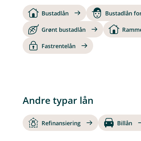
Bustadlån
Bustadlån fo
Grønt bustadlån
Ramme
Fastrentelån
Andre typar lån
Refinansiering
Billån