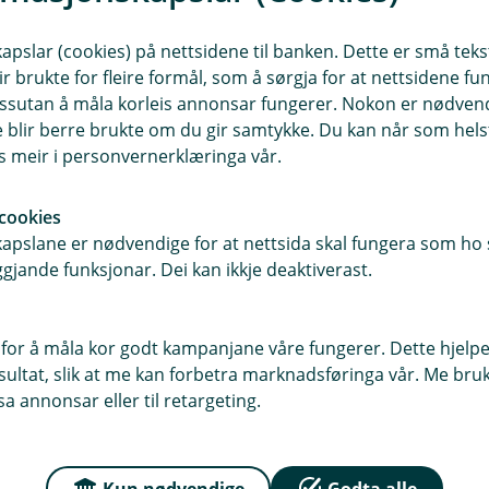
Maritha Hefte
slar (cookies) på nettsidene til banken. Dette er små tekstf
ir brukte for fleire formål, som å sørgja for at nettsidene fu
Kunderådgjevar Privatmarknad
 dessutan å måla korleis annonsar fungerer. Nokon er nødve
56523513
blir berre brukte om du gir samtykke. Du kan når som helst
es meir i personvernerklæringa vår.
mh@vekselbanken.no
Autorisert rådgiver
cookies
Kreditt
pslane er nødvendige for at nettsida skal fungera som ho s
Personforsikring
gjande funksjonar. Dei kan ikkje deaktiverast.
Skadeforsikring
Sparing og investering
for å måla kor godt kampanjane våre fungerer. Dette hjelper
ltat, slik at me kan forbetra marknadsføringa vår. Me bruker
a annonsar eller til retargeting.
Kun nødvendige
Godta alle