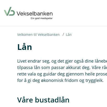
H
o
p
p
i
Velkomen til Vekselbanken
Lån
Lån
n
n
h
Livet endrar seg, og det gjer også dine låneb
o
tilpassa lån som passar akkurat deg. Våre rå
rette vala og guidar deg gjennom heile prose
d
for å gi deg økonomisk fridom og tryggleik.
e
t
Våre bustadlån