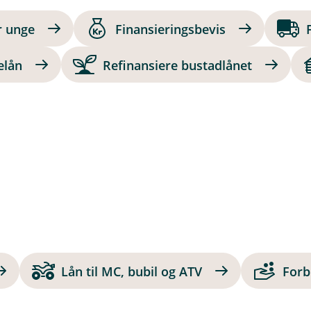
r unge
Finansieringsbevis
lån
Refinansiere bustadlånet
Lån til MC, bubil og ATV
Forb