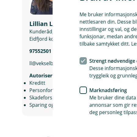
Me bruker informasjonskap
nettlesaren din. Desse bl
Lillian Lægreid
innstillingar og val, og
Kunderådgjevar Privatmarknad ved
funksjonar, medan andre 
Eidfjord kontoret
tilbake samtykket ditt. L
97552501
Strengt nødvendige 
ll@vekselbanken.no
Desse informasjonska
tryggleik og grunnleg
Autorisert rådgiver
Kreditt
Marknadsføring
Personforsikring
Me bruker dine data 
Skadeforsikring
annonsar som gir resu
Sparing og investering
deg personleg tilpass