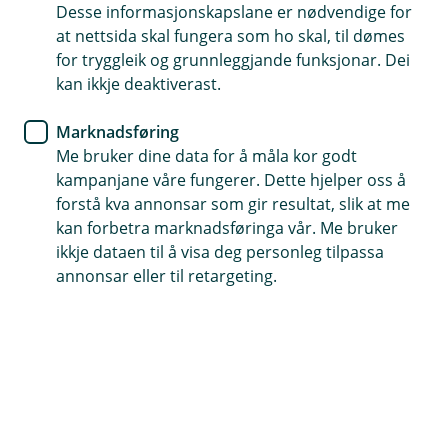
Desse informasjonskapslane er nødvendige for
Ditt kort for trygg kvardagsbruk
at nettsida skal fungera som ho skal, til dømes
for tryggleik og grunnleggjande funksjonar. Dei
Enkel og sikker betaling både lokalt og globalt
kan ikkje deaktiverast.
Digitalt kort alltid tilgjengeleg i mobilbanken
Marknadsføring
Me bruker dine data for å måla kor godt
Bestill bankkort i mobil- og nettbanken
kampanjane våre fungerer. Dette hjelper oss å
forstå kva annonsar som gir resultat, slik at me
kan forbetra marknadsføringa vår. Me bruker
Kva får du med Visa bankkort?
ikkje dataen til å visa deg personleg tilpassa
annonsar eller til retargeting.
Betal kontaktlaust – kjøp under 500 kroner utan
PIN-kode
Pengane vert trekt direkte frå brukskontoen
Bruk kortet i butikk, på nett og i appar – både i
Noreg og utlandet