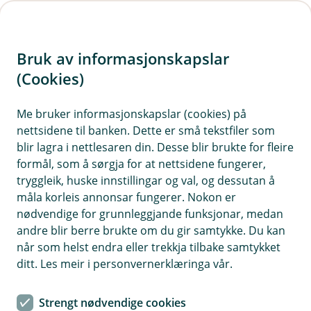
H
o
Bruk av informasjonskapslar
p
p
(Cookies)
i
Me bruker informasjonskapslar (cookies) på
nettsidene til banken. Dette er små tekstfiler som
n
blir lagra i nettlesaren din. Desse blir brukte for fleire
n
formål, som å sørgja for at nettsidene fungerer,
h
tryggleik, huske innstillingar og val, og dessutan å
o
måla korleis annonsar fungerer. Nokon er
nødvendige for grunnleggjande funksjonar, medan
d
andre blir berre brukte om du gir samtykke. Du kan
e
når som helst endra eller trekkja tilbake samtykket
t
ditt. Les meir i personvernerklæringa vår.
Bankkort
Strengt nødvendige cookies