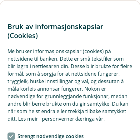
H
o
Bruk av informasjonskapslar
p
p
(Cookies)
i
Me bruker informasjonskapslar (cookies) på
nettsidene til banken. Dette er små tekstfiler som
n
blir lagra i nettlesaren din. Desse blir brukte for fleire
n
formål, som å sørgja for at nettsidene fungerer,
h
tryggleik, huske innstillingar og val, og dessutan å
o
måla korleis annonsar fungerer. Nokon er
nødvendige for grunnleggjande funksjonar, medan
d
andre blir berre brukte om du gir samtykke. Du kan
e
når som helst endra eller trekkja tilbake samtykket
t
ditt. Les meir i personvernerklæringa vår.
Billån
Strengt nødvendige cookies