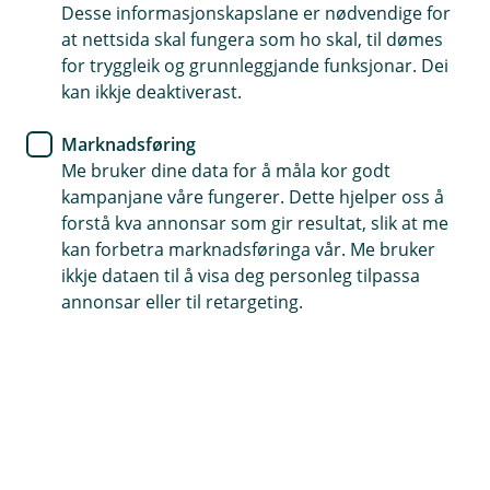
Desse informasjonskapslane er nødvendige for
Søk og signer digitalt med BankID
at nettsida skal fungera som ho skal, til dømes
for tryggleik og grunnleggjande funksjonar. Dei
Inntil 100 % finansiering, opptil 10 års nedbetaling
kan ikkje deaktiverast.
Få uforpliktande lånebevis, gyldig i 3 månader
Marknadsføring
Me bruker dine data for å måla kor godt
Søk billån
kampanjane våre fungerer. Dette hjelper oss å
forstå kva annonsar som gir resultat, slik at me
kan forbetra marknadsføringa vår. Me bruker
Billån som passar deg og ditt behov
ikkje dataen til å visa deg personleg tilpassa
annonsar eller til retargeting.
Velkomen til ei enklare bilfinansiering! Enten du
drøymer om ein ny eller brukt bil, tilbyr vi
fleksible billån som passar dine behov. Vel
mellom vårt populære grøne lån, eit ordinært
billån eller vårt kaskofrie alternativ. Vi er her for å
hjelpe deg med å finne den beste løysinga –