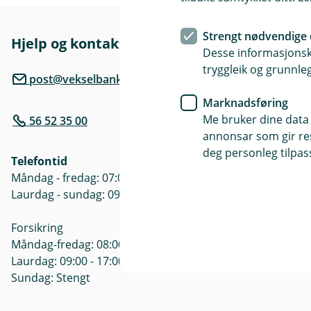
Strengt nødvendige 
Hjelp og kontakt
Her finne
Desse informasjonska
tryggleik og grunnleg
Besøksadre
post@vekselbanken.no
Vangsgata 2
Marknadsføring
Me bruker dine data 
56 52 35 00
Postadresse
annonsar som gir resu
Postboks 10,
deg personleg tilpass
Telefontid
Åpningstide
Måndag - fredag: 07:00 - 21.00
Mandag - Fre
Laurdag - sundag: 09:00 - 21:00
Søndag: ste
Forsikring
Måndag-fredag: 08:00 - 18:00
Laurdag: 09:00 - 17:00
Sundag: Stengt