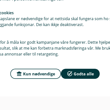
cookies
r du oss
Om Vekselbanken
pslane er nødvendige for at nettsida skal fungera som ho s
gjande funksjonar. Dei kan ikkje deaktiverast.
sse
Org.nr: 817 244 742
4, 5700 Voss
Om oss
for å måla kor godt kampanjane våre fungerer. Dette hjelper
ltat, slik at me kan forbetra marknadsføringa vår. Me bruker
 5701 Voss
a annonsar eller til retargeting.
r
dag: 09:00 - 15:00 Lørdag -
ngt
Kun nødvendige
Godta alle