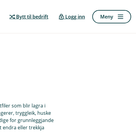
Bytt til bedrift
Logg inn
Meny
iler som blir lagra i
ngerer, tryggleik, huske
ndige for grunnleggjande
 endra eller trekkja