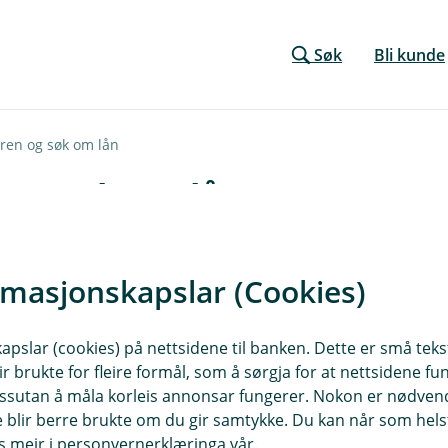
Søk
Bli kunde
oren og søk om lån
 og søk om lån
rmasjonskapslar (Cookies)
slar (cookies) på nettsidene til banken. Dette er små tekstf
ir brukte for fleire formål, som å sørgja for at nettsidene fu
 dessutan å måla korleis annonsar fungerer. Nokon er nødve
blir berre brukte om du gir samtykke. Du kan når som helst
es meir i personvernerklæringa vår.