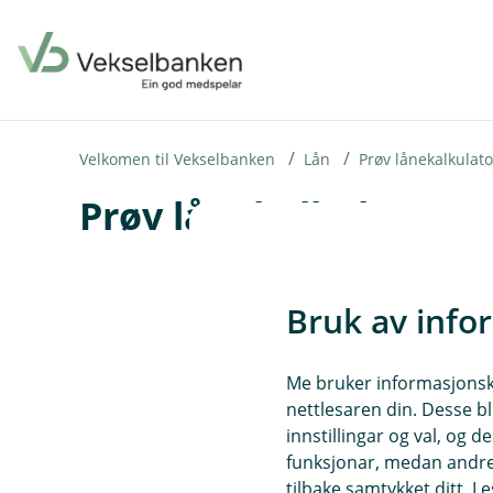
H
o
p
p
i
Velkomen til Vekselbanken
Lån
Prøv lånekalkulat
Prøv lånekalkulatoren
n
n
h
o
Bruk av info
d
e
Me bruker informasjonskap
t
nettlesaren din. Desse bl
innstillingar og val, og
funksjonar, medan andre 
tilbake samtykket ditt. L