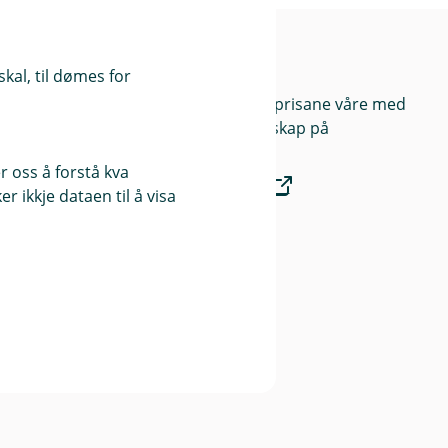
Prisar
kal, til dømes for
Du kan samanlikna prisane våre med
prisar frå andre selskap på
 oss å forstå kva
Finansportalen.no
 ikkje dataen til å visa
Våre priser