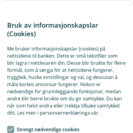
H
o
Bruk av informasjonskapslar
p
p
(Cookies)
i
Vis hjelpemeny
Me bruker informasjonskapslar (cookies) på
nettsidene til banken. Dette er små tekstfiler som
n
blir lagra i nettlesaren din. Desse blir brukte for fleire
n
formål, som å sørgja for at nettsidene fungerer,
Samtykkebasert markedsføring via
h
tryggleik, huske innstillingar og val, og dessutan å
annonseplattform
o
måla korleis annonsar fungerer. Nokon er
nødvendige for grunnleggjande funksjonar, medan
Hvorfor behandler vi opplysningene dine, og hva er
d
andre blir berre brukte om du gir samtykke. Du kan
det lovlige grunnlaget?
e
når som helst endra eller trekkja tilbake samtykket
t
Vi behandler opplysninger for å analysere effekten av
ditt. Les meir i personvernerklæringa vår.
markedsføring og kommunikasjon i søkemotorer.
Formålet er å forstå hvilke kampanjer som gir
Strengt nødvendige cookies