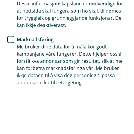
resultater, slik at vi kan tilpasse innhold og gjøre
Desse informasjonskapslane er nødvendige for
markedsføringen mer relevant. Det lovlige grunnlaget
at nettsida skal fungera som ho skal, til dømes
er samtykke, og vi behandler kun data fra brukere som
for tryggleik og grunnleggjande funksjonar. Dei
har gitt sitt samtykke til markedsføring. Du kan når
kan ikkje deaktiverast.
som helst trekke samtykket tilbake via
personverninnstillingene.
Marknadsføring
Me bruker dine data for å måla kor godt
Hvordan behandler vi personopplysninger?
kampanjane våre fungerer. Dette hjelper oss å
Opplysningene samles inn via informasjonskapsler og
forstå kva annonsar som gir resultat, slik at me
tekniske løsninger som styrer hvilke data som sendes
kan forbetra marknadsføringa vår. Me bruker
til analyse- og annonsetjenesten. Behandlingen skjer
ikkje dataen til å visa deg personleg tilpassa
kun når du har gitt samtykke, og opplysningene brukes
annonsar eller til retargeting.
til å måle effekten av markedsføring og
konverteringer.
Hvilke personopplysninger behandler vi?
Vi behandler opplysninger som IP-adresse,
brukeragentinformasjon