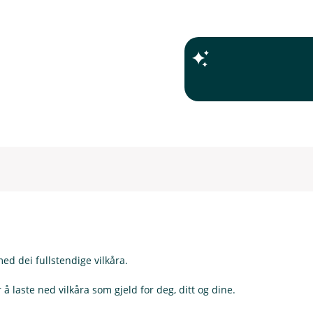
I
n
k
I
l
n
u
k
d
I
l
e
n
u
r
d dei fullstendige vilkåra.
k
d
t
l
e
 å laste ned vilkåra som gjeld for deg, ditt og dine.
u
r