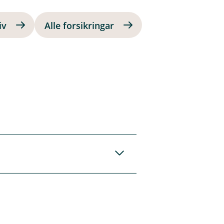
iv
Alle forsikringar
rsom du har