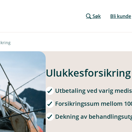
Søk
Bli kunde
ikring
Ulukkesforsikring
Utbetaling ved varig medisi
Forsikringssum mellom 100
Dekning av behandlingsutg