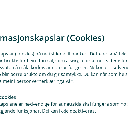
d
t
e
r
t
rmasjonskapslar (Cookies)
slar (cookies) på nettsidene til banken. Dette er små tekstf
Generelle vilkår fo
ir brukte for fleire formål, som å sørgja for at nettsidene fu
 dessutan å måla korleis annonsar fungerer. Nokon er nødve
blir berre brukte om du gir samtykke. Du kan når som helst
es meir i personvernerklæringa vår.
cookies
pslane er nødvendige for at nettsida skal fungera som ho s
gjande funksjonar. Dei kan ikkje deaktiverast.