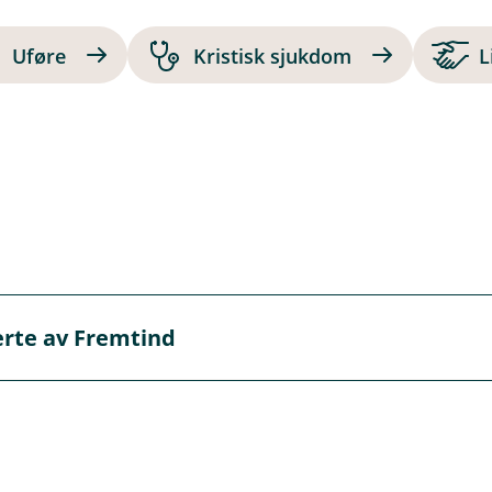
Uføre
Kristisk sjukdom
L
verte av Fremtind
te av Fremtind, men det er oss i banken du skal kontakte de