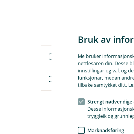
Bruk av info
Me bruker informasjonskap
Ulykkesforsikring vilkår (pdf)
nettlesaren din. Desse bl
innstillingar og val, og
funksjonar, medan andre 
Ulykkesforsikring IPID (pdf)
tilbake samtykket ditt. L
Strengt nødvendige 
Desse informasjonska
tryggleik og grunnleg
Marknadsføring