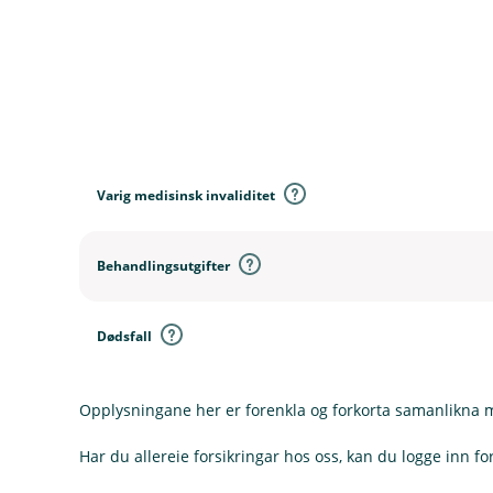
D
e
k
Varig medisinsk invaliditet
n
i
n
Behandlingsutgifter
g
e
r
Dødsfall
Opplysningane her er forenkla og forkorta samanlikna me
Har du allereie forsikringar hos oss, kan du logge inn for