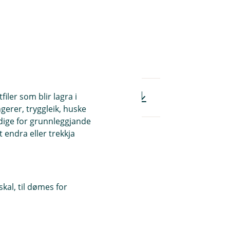
iler som blir lagra i
r personforsikring (pdf)
ngerer, tryggleik, huske
ndige for grunnleggjande
 endra eller trekkja
kal, til dømes for