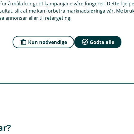
m ulykkesforsikring
for å måla kor godt kampanjane våre fungerer. Dette hjelper
ltat, slik at me kan forbetra marknadsføringa vår. Me bruker
a annonsar eller til retargeting.
forsikring?
Kun nødvendige
Godta alle
g når du er mellom 18 og 70 år.
tta?
u fyller 75 år, eller dersom du seier ho opp.
r du kjøper forsikringa. Du kan velje mellom 100 000 og 3 0
ar?