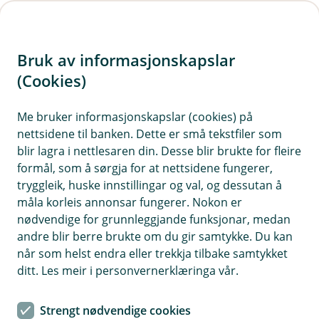
H
o
Bruk av informasjonskapslar
p
p
(Cookies)
i
Me bruker informasjonskapslar (cookies) på
nettsidene til banken. Dette er små tekstfiler som
n
blir lagra i nettlesaren din. Desse blir brukte for fleire
n
formål, som å sørgja for at nettsidene fungerer,
h
tryggleik, huske innstillingar og val, og dessutan å
o
måla korleis annonsar fungerer. Nokon er
nødvendige for grunnleggjande funksjonar, medan
d
andre blir berre brukte om du gir samtykke. Du kan
e
når som helst endra eller trekkja tilbake samtykket
t
ditt. Les meir i personvernerklæringa vår.
Livsforsikring
Strengt nødvendige cookies