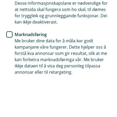
Desse informasjonskapslane er nødvendige for
Gir økonomisk tryggleik til dei du er glad i, dersom det
at nettsida skal fungera som ho skal, til dømes
verste skulle skje
for tryggleik og grunnleggjande funksjonar. Dei
kan ikkje deaktiverast.
Anbefalt for deg med forsørgaransvar og gjeld
Skattefri utbetaling
Marknadsføring
Me bruker dine data for å måla kor godt
kampanjane våre fungerer. Dette hjelper oss å
Kontakt meg om livsforsikring
forstå kva annonsar som gir resultat, slik at me
kan forbetra marknadsføringa vår. Me bruker
ikkje dataen til å visa deg personleg tilpassa
Kvifor treng du livsforsikring?
annonsar eller til retargeting.
Gje dei nærmaste økonomisk tryggleik i livet
vidare – viss det verste skulle skje.
Dersom du døyr, kan det få store økonomiske
konsekvensar for familien din. Ei livsforsikring gir dei