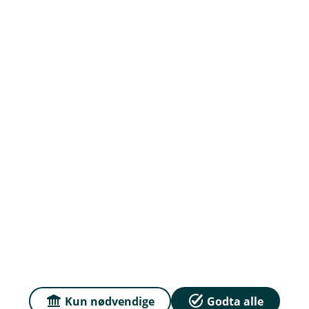
Prisar
Du kan samanlikna prisane våre med prisar frå
andre selskap på
Finansportalen.no
Våre priser
Personvern og informasjonskapsler
Tryggleik og antikvitvask
English
Kun nødvendige
Godta alle