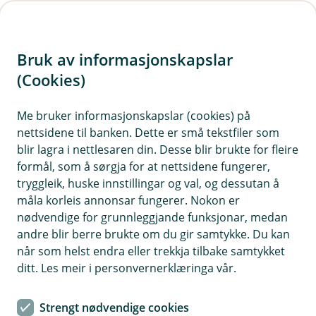
H
o
Bruk av informasjonskapslar
p
p
(Cookies)
i
Me bruker informasjonskapslar (cookies) på
nettsidene til banken. Dette er små tekstfiler som
n
blir lagra i nettlesaren din. Desse blir brukte for fleire
n
formål, som å sørgja for at nettsidene fungerer,
h
tryggleik, huske innstillingar og val, og dessutan å
o
måla korleis annonsar fungerer. Nokon er
nødvendige for grunnleggjande funksjonar, medan
d
andre blir berre brukte om du gir samtykke. Du kan
e
når som helst endra eller trekkja tilbake samtykket
t
ditt. Les meir i personvernerklæringa vår.
Hytteforsikring
Strengt nødvendige cookies