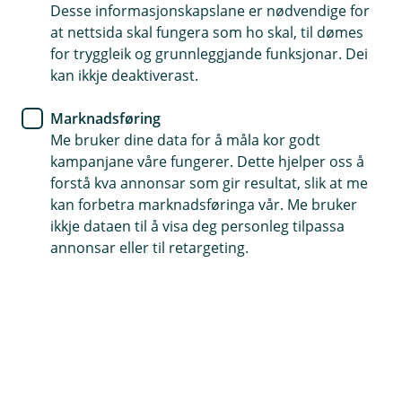
Desse informasjonskapslane er nødvendige for
Ny hytte ved totalskade
at nettsida skal fungera som ho skal, til dømes
for tryggleik og grunnleggjande funksjonar. Dei
Kan utvidast med dekning for skadedyr, sopp og råte
kan ikkje deaktiverast.
Toppforsikring dekkjer følgjeskadar etter lekkasje frå
Marknadsføring
bad eller tak
Me bruker dine data for å måla kor godt
kampanjane våre fungerer. Dette hjelper oss å
Kjøp hytteforsikring
forstå kva annonsar som gir resultat, slik at me
kan forbetra marknadsføringa vår. Me bruker
ikkje dataen til å visa deg personleg tilpassa
Kva dekkjer hytteforsikringen
annonsar eller til retargeting.
Hytta er eit samlingspunkt for familie og vener.
Vår hytteforsikring dekker både små og store
skadar – som vasskadar, brann, innbrot og
naturskadar. Forsikringa gjeld for alle typar
fritidsbustader som ikkje er fast busette.