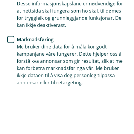
Kredittkort
Desse informasjonskapslane er nødvendige for
at nettsida skal fungera som ho skal, til dømes
Beskytt deg mot svindel
for tryggleik og grunnleggjande funksjonar. Dei
kan ikkje deaktiverast.
Skal du på ferie i utlandet? Med nokre enkle grep
kan du sleppe ubehagelege overraskingar og
Marknadsføring
Me bruker dine data for å måla kor godt
bruke korta dine tryggare på turen.
kampanjane våre fungerer. Dette hjelper oss å
Ver litt ekstra på vakt
forstå kva annonsar som gir resultat, slik at me
kan forbetra marknadsføringa vår. Me bruker
Kredittkort gir god tryggleik på reise, men det er likevel
ikkje dataen til å visa deg personleg tilpassa
lurt å vere merksam. Ein enkel hugseregel er – verkar
annonsar eller til retargeting.
noko for godt til å vere sant, er det ofte nettopp det.
Stol på magekjensla, og ta deg tid før du betaler eller
deler informasjon med andre.
Fem gode råd for trygg kortbruk
Bruk kredittkort i utlandet