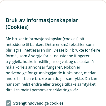
H
o
Bruk av informasjonskapslar
p
p
(Cookies)
i
Me bruker informasjonskapslar (cookies) på
nettsidene til banken. Dette er små tekstfiler som
n
blir lagra i nettlesaren din. Desse blir brukte for fleire
n
formål, som å sørgja for at nettsidene fungerer,
h
tryggleik, huske innstillingar og val, og dessutan å
o
måla korleis annonsar fungerer. Nokon er
nødvendige for grunnleggjande funksjonar, medan
d
andre blir berre brukte om du gir samtykke. Du kan
e
når som helst endra eller trekkja tilbake samtykket
t
ditt. Les meir i personvernerklæringa vår.
Få minst mulig bekymringar på turen og nyt tida.
Strengt nødvendige cookies