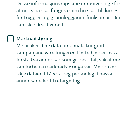
økonomihverdag.
Desse informasjonskapslane er nødvendige for
at nettsida skal fungera som ho skal, til dømes
Nett- og mobilbank
for tryggleik og grunnleggjande funksjonar. Dei
kan ikkje deaktiverast.
Slik får du bedre oversikt med
enkle grep i mobilbanken
Marknadsføring
Me bruker dine data for å måla kor godt
Vil du ha bedre oversikt over økonomien uten å
kampanjane våre fungerer. Dette hjelper oss å
forstå kva annonsar som gir resultat, slik at me
gjøre det komplisert? Med noen enkle grep i
kan forbetra marknadsføringa vår. Me bruker
mobilbanken kan du få bedre kontroll på hva du
ikkje dataen til å visa deg personleg tilpassa
bruker penger på og gjøre hverdagen litt enklere.
annonsar eller til retargeting.
Når du får bedre oversikt over hva som kommer inn,
hva som går ut og hva du har satt av til ulike ting, blir
det også lettere å planlegge og bruke pengene mer
bevisst.
Her er noen enkle grep som kan gjøre hverdagen litt