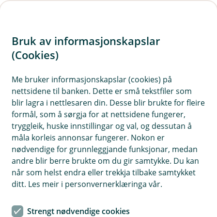
H
o
Bruk av informasjonskapslar
p
p
(Cookies)
i
Me bruker informasjonskapslar (cookies) på
nettsidene til banken. Dette er små tekstfiler som
n
blir lagra i nettlesaren din. Desse blir brukte for fleire
n
formål, som å sørgja for at nettsidene fungerer,
h
tryggleik, huske innstillingar og val, og dessutan å
o
måla korleis annonsar fungerer. Nokon er
nødvendige for grunnleggjande funksjonar, medan
d
andre blir berre brukte om du gir samtykke. Du kan
e
når som helst endra eller trekkja tilbake samtykket
t
ditt. Les meir i personvernerklæringa vår.
Noen enkle grep i mobilbanken kan gjøre det lettere å holde
oversikt, unngå små glipper og få en enklere
Strengt nødvendige cookies