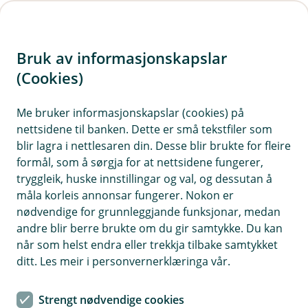
H
o
Bruk av informasjonskapslar
p
p
(Cookies)
i
Me bruker informasjonskapslar (cookies) på
nettsidene til banken. Dette er små tekstfiler som
n
blir lagra i nettlesaren din. Desse blir brukte for fleire
n
formål, som å sørgja for at nettsidene fungerer,
h
tryggleik, huske innstillingar og val, og dessutan å
o
måla korleis annonsar fungerer. Nokon er
nødvendige for grunnleggjande funksjonar, medan
d
andre blir berre brukte om du gir samtykke. Du kan
e
når som helst endra eller trekkja tilbake samtykket
t
ditt. Les meir i personvernerklæringa vår.
Bli betre rusta til å unngå
Strengt nødvendige cookies