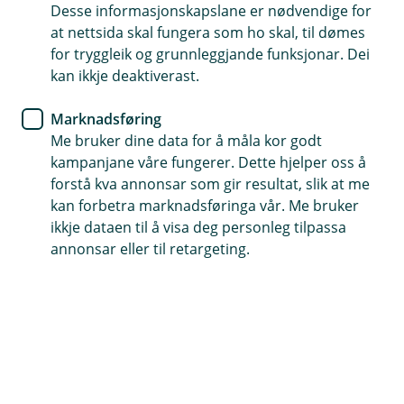
svindel - lær deg
Desse informasjonskapslane er nødvendige for
at nettsida skal fungera som ho skal, til dømes
Bankvettreglane
for tryggleik og grunnleggjande funksjonar. Dei
kan ikkje deaktiverast.
Saker om folk som blir svindla er ofte i
nyheitsbiletet for tida. Svindlarane blir stadig
Marknadsføring
flinkare, dei er norske og ringer frå norske
Me bruker dine data for å måla kor godt
kampanjane våre fungerer. Dette hjelper oss å
nummer.
forstå kva annonsar som gir resultat, slik at me
Personar i alle aldrar og i alle delar av
kan forbetra marknadsføringa vår. Me bruker
befolkninga blir svindla.
ikkje dataen til å visa deg personleg tilpassa
annonsar eller til retargeting.
Fokuset til svindlarane er likevel mest retta mot eldre
menneske. Difor har vi laga 9 bankvettreglar for å gjere
det enklare å vite kva du skal gjere dersom du blir
oppringt av nokon du ikkje kjenner.
Svindel er vanskeleg
Mange synest dette med svindel er skummelt, og dei
føler seg utrygge. Det kan også vere vanskeleg å