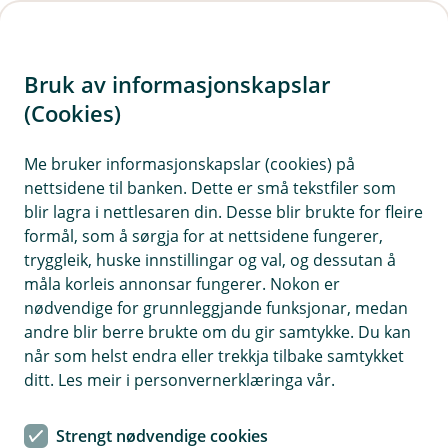
H
o
Bruk av informasjonskapslar
p
p
(Cookies)
Eika Norge
i
Me bruker informasjonskapslar (cookies) på
Fondet er eit aksjefond som hovudsakleg
nettsidene til banken. Dette er små tekstfiler som
n
investerer i norske selskap, og passar for deg
blir lagra i nettlesaren din. Desse blir brukte for fleire
n
som har ein tidshorisont på sparinga di på minst
formål, som å sørgja for at nettsidene fungerer,
h
5 år. Generelt er aksjefond kjenneteikna av
tryggleik, huske innstillingar og val, og dessutan å
o
måla korleis annonsar fungerer. Nokon er
høgare risiko enn rentefond og
nødvendige for grunnleggjande funksjonar, medan
kombinasjonsfond, men også av moglegheita for
d
andre blir berre brukte om du gir samtykke. Du kan
høgare avkastning.
e
når som helst endra eller trekkja tilbake samtykket
t
ditt. Les meir i personvernerklæringa vår.
Månadsrapport for Eika Norge
Strengt nødvendige cookies