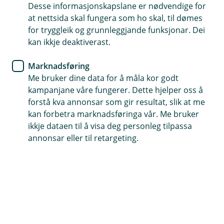
Desse informasjonskapslane er nødvendige for
at nettsida skal fungera som ho skal, til dømes
for tryggleik og grunnleggjande funksjonar. Dei
Den norske aksjeporteføljen hadde i mai måned en
kan ikkje deaktiverast.
avkastning på +5,16 %. Resultatet er 0,04 % svakere
enn referanseindeksen – OSEFX – som på sin side
Marknadsføring
endte opp 5,19 %. Eika Norge er med det opp 15,86 %
Me bruker dine data for å måla kor godt
hittil i år, hvilket er 3,72 % bedre enn OSEFX.
kampanjane våre fungerer. Dette hjelper oss å
Eika Norge Makro
forstå kva annonsar som gir resultat, slik at me
kan forbetra marknadsføringa vår. Me bruker
Lange renter sank litt tilbake i mai etter at FED,
ikkje dataen til å visa deg personleg tilpassa
sentralbanken i USA, gikk langt i å signalisere at
annonsar eller til retargeting.
ytterligere rentehevinger ikke var noe de vurderte.
Styrken i amerikansk økonomi og inflasjonstallene er
ennå så sterke at markedet er skeptisk til rentekutt i år.
Det er nå priset inn om lag 1,5 rentekutt i 2024. Kronen
styrket seg med 2-4 % mot de viktigste valutaene i
løpet av mai, men er fremdeles på historisk sett svakt
nivå.