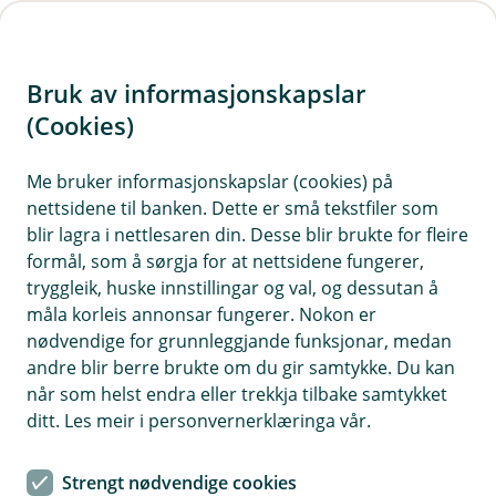
H
o
Bruk av informasjonskapslar
p
p
(Cookies)
i
Me bruker informasjonskapslar (cookies) på
nettsidene til banken. Dette er små tekstfiler som
n
blir lagra i nettlesaren din. Desse blir brukte for fleire
n
formål, som å sørgja for at nettsidene fungerer,
h
tryggleik, huske innstillingar og val, og dessutan å
o
måla korleis annonsar fungerer. Nokon er
nødvendige for grunnleggjande funksjonar, medan
d
andre blir berre brukte om du gir samtykke. Du kan
e
når som helst endra eller trekkja tilbake samtykket
t
ditt. Les meir i personvernerklæringa vår.
Med økonomien under kontroll får du færre bekymringar og
meir tid til det som verkeleg betyr mest.
Refinansering
Strengt nødvendige cookies