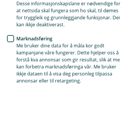
Desse informasjonskapslane er nødvendige for
Rydd opp i økonomien
at nettsida skal fungera som ho skal, til dømes
for tryggleik og grunnleggjande funksjonar. Dei
kan ikkje deaktiverast.
Har du fått litt mindre å rutte med og opplever at
rekningane begynner å hope seg opp? Viss du
Marknadsføring
ofte må ty til kredittkort for å dekke utgifter på
Me bruker dine data for å måla kor godt
slutten av månaden, kan det vere lurt å vurdere
kampanjane våre fungerer. Dette hjelper oss å
refinansiering.
forstå kva annonsar som gir resultat, slik at me
kan forbetra marknadsføringa vår. Me bruker
Få betre kontroll og færre bekymringar i kvardagen
ikkje dataen til å visa deg personleg tilpassa
annonsar eller til retargeting.
Når utgiftene aukar eller inntekta går ned, skal det ikkje
mykje til før smålån og kredittkort blir utfordrande å
handtere. Ved å refinansiere kan du få lågare
månadlege kostnader og betre oversikt over
økonomien – før det blir ei belastning.
Det er betre å handle tidleg, før gjelda blir for stor. Ved