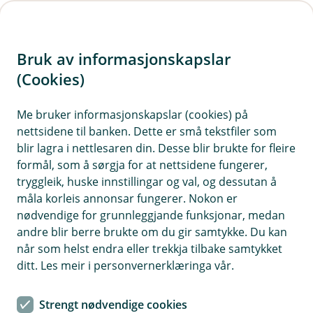
H
o
Bruk av informasjonskapslar
p
p
(Cookies)
Kontaktskjema
i
Me bruker informasjonskapslar (cookies) på
Fyll ut skjemaet under, så tek vi kontakt med deg.
nettsidene til banken. Dette er små tekstfiler som
n
blir lagra i nettlesaren din. Desse blir brukte for fleire
n
formål, som å sørgja for at nettsidene fungerer,
h
tryggleik, huske innstillingar og val, og dessutan å
o
måla korleis annonsar fungerer. Nokon er
nødvendige for grunnleggjande funksjonar, medan
d
andre blir berre brukte om du gir samtykke. Du kan
Hjelp og kontakt
e
når som helst endra eller trekkja tilbake samtykket
t
ditt. Les meir i personvernerklæringa vår.
post@vekselbanken.no
Strengt nødvendige cookies
56 52 35 00