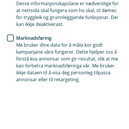
Desse informasjonskapslane er nødvendige for
at nettsida skal fungera som ho skal, til dømes
for tryggleik og grunnleggjande funksjonar. Dei
Telefontid
kan ikkje deaktiverast.
Måndag - fredag: 07:00 - 21.00
Laurdag - sundag: 09:00 - 21:00
Marknadsføring
Me bruker dine data for å måla kor godt
kampanjane våre fungerer. Dette hjelper oss å
forstå kva annonsar som gir resultat, slik at me
Forsikring
kan forbetra marknadsføringa vår. Me bruker
Måndag-fredag: 08:00 - 18:00
ikkje dataen til å visa deg personleg tilpassa
Laurdag: 09:00 - 17:00
annonsar eller til retargeting.
Sundag: Stengt
Her finner du oss
Besøksadresse
Vangsgata 24, 5700 Voss