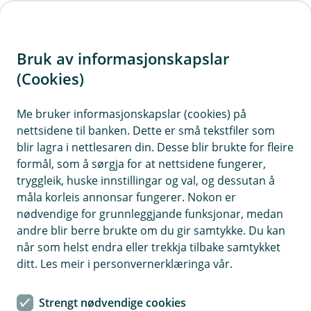
H
o
Bruk av informasjonskapslar
p
p
(Cookies)
Kontaktskjema
i
Me bruker informasjonskapslar (cookies) på
Fyll ut skjemaet under, så tek vi kontakt med deg.
nettsidene til banken. Dette er små tekstfiler som
n
blir lagra i nettlesaren din. Desse blir brukte for fleire
n
formål, som å sørgja for at nettsidene fungerer,
h
tryggleik, huske innstillingar og val, og dessutan å
o
måla korleis annonsar fungerer. Nokon er
nødvendige for grunnleggjande funksjonar, medan
d
andre blir berre brukte om du gir samtykke. Du kan
Hjelp og kontakt
e
når som helst endra eller trekkja tilbake samtykket
t
ditt. Les meir i personvernerklæringa vår.
post@vekselbanken.no
Strengt nødvendige cookies
56 52 35 00