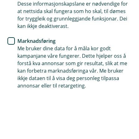
Desse informasjonskapslane er nødvendige for
at nettsida skal fungera som ho skal, til dømes
for tryggleik og grunnleggjande funksjonar. Dei
Telefontid
kan ikkje deaktiverast.
Måndag - fredag: 07:00 - 21.00
Laurdag - sundag: 09:00 - 21:00
Marknadsføring
Me bruker dine data for å måla kor godt
kampanjane våre fungerer. Dette hjelper oss å
forstå kva annonsar som gir resultat, slik at me
Forsikring
kan forbetra marknadsføringa vår. Me bruker
Måndag-fredag: 08:00 - 18:00
ikkje dataen til å visa deg personleg tilpassa
Laurdag: 09:00 - 17:00
annonsar eller til retargeting.
Sundag: Stengt
Her finner du oss
Besøksadresse
Vangsgata 24, 5700 Voss