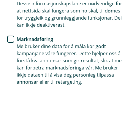
Desse informasjonskapslane er nødvendige for
at nettsida skal fungera som ho skal, til dømes
for tryggleik og grunnleggjande funksjonar. Dei
Telefontid
kan ikkje deaktiverast.
Måndag - fredag: 07:00 - 21.00
Laurdag - sundag: 09:00 - 21:00
Marknadsføring
Me bruker dine data for å måla kor godt
kampanjane våre fungerer. Dette hjelper oss å
forstå kva annonsar som gir resultat, slik at me
Forsikring
kan forbetra marknadsføringa vår. Me bruker
Måndag-fredag: 08:00 - 18:00
ikkje dataen til å visa deg personleg tilpassa
Laurdag: 09:00 - 17:00
annonsar eller til retargeting.
Sundag: Stengt
Her finner du oss
Besøksadresse
Vangsgata 24, 5700 Voss