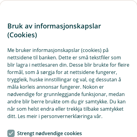
H
o
Bruk av informasjonskapslar
p
p
(Cookies)
Kontaktskjema
i
Me bruker informasjonskapslar (cookies) på
Fyll ut skjemaet under, så tek vi kontakt med deg.
nettsidene til banken. Dette er små tekstfiler som
n
blir lagra i nettlesaren din. Desse blir brukte for fleire
n
formål, som å sørgja for at nettsidene fungerer,
h
tryggleik, huske innstillingar og val, og dessutan å
o
måla korleis annonsar fungerer. Nokon er
nødvendige for grunnleggjande funksjonar, medan
d
andre blir berre brukte om du gir samtykke. Du kan
Hjelp og kontakt
e
når som helst endra eller trekkja tilbake samtykket
t
ditt. Les meir i personvernerklæringa vår.
post@vekselbanken.no
Strengt nødvendige cookies
56 52 35 00