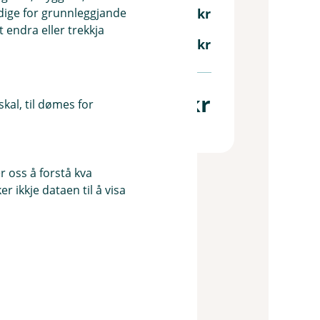
ndige for grunnleggjande
50 000 kr
 endra eller trekkja
33 000 kr
17 000 kr
kal, til dømes for
 oss å forstå kva
 ikkje dataen til å visa