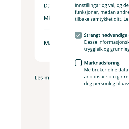
innstillingar og val, og
Dagens månedsinntekt
funksjonar, medan andre 
Månedsinntekt ved uførhet (uføretr
tilbake samtykket ditt. L
Strengt nødvendige 
Desse informasjonska
Månedlig inntektstap
tryggleik og grunnleg
Marknadsføring
Me bruker dine data 
annonsar som gir resu
Les mer på NAV sine sider
deg personleg tilpass