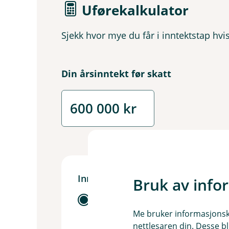
Uførekalkulator
Sjekk hvor mye du får i inntektstap hvi
Din årsinntekt før skatt
Inntektstap før skatt
Bruk av info
per måned
per år
Me bruker informasjonskap
nettlesaren din. Desse bl