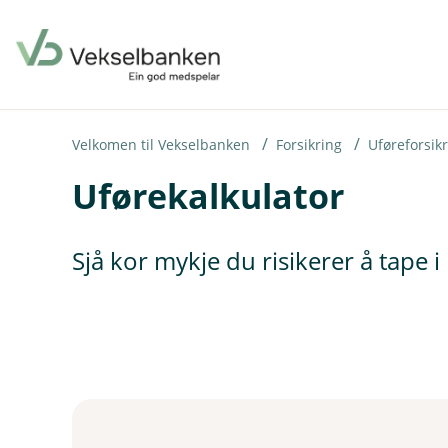
H
o
p
p
i
Velkomen til Vekselbanken
Forsikring
Uføreforsik
Uførekalkulator
n
n
h
Sjå kor mykje du risikerer å tape i 
o
d
e
t