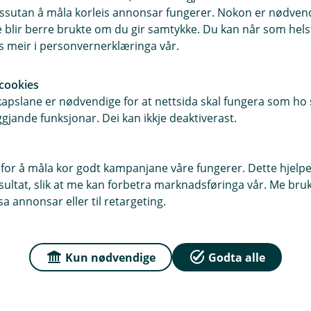
 dessutan å måla korleis annonsar fungerer. Nokon er nødve
blir berre brukte om du gir samtykke. Du kan når som helst
ygd fra NAV)
es meir i personvernerklæringa vår.
cookies
pslane er nødvendige for at nettsida skal fungera som ho s
gjande funksjonar. Dei kan ikkje deaktiverast.
for å måla kor godt kampanjane våre fungerer. Dette hjelper
ltat, slik at me kan forbetra marknadsføringa vår. Me bruker
a annonsar eller til retargeting.
Kun nødvendige
Godta alle
Kontakt meg om uføreforsikring