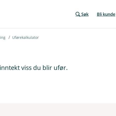
Søk
Bli kunde
ring
Uførekalkulator
inntekt viss du blir ufør.