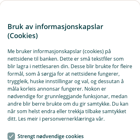
H
o
Bruk av informasjonskapslar
p
p
(Cookies)
Spørsmål og svar
i
Me bruker informasjonskapslar (cookies) på
Vi har samla ofte stilte spørsmål med
nettsidene til banken. Dette er små tekstfiler som
n
tilhøyrande svar på denne sida. Dersom du ikkje
blir lagra i nettlesaren din. Desse blir brukte for fleire
n
finn svar på det du lurer på, kan du ta kontakt
formål, som å sørgja for at nettsidene fungerer,
h
med oss på telefon eller sende oss ei melding.
tryggleik, huske innstillingar og val, og dessutan å
o
måla korleis annonsar fungerer. Nokon er
nødvendige for grunnleggjande funksjonar, medan
d
andre blir berre brukte om du gir samtykke. Du kan
e
Spørsmål og svar om forsikring
når som helst endra eller trekkja tilbake samtykket
t
ditt. Les meir i personvernerklæringa vår.
Har du spørsmål om forsikringane dine? Her kan
du kanskje finne svar på det du lurer på. Vi har
Strengt nødvendige cookies