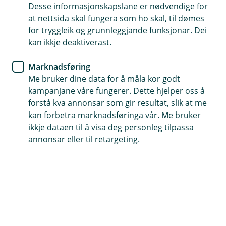
svart på dei mest stilte spørsmåla.
Desse informasjonskapslane er nødvendige for
at nettsida skal fungera som ho skal, til dømes
for tryggleik og grunnleggjande funksjonar. Dei
Hva kan vi hjelpe deg med?
kan ikkje deaktiverast.
Marknadsføring
Betaling og Avtalegiro
Me bruker dine data for å måla kor godt
kampanjane våre fungerer. Dette hjelper oss å
forstå kva annonsar som gir resultat, slik at me
Om fusjonen med Fremtind
kan forbetra marknadsføringa vår. Me bruker
ikkje dataen til å visa deg personleg tilpassa
annonsar eller til retargeting.
Bil og andre køyretøy
Dyr
Hus og eigedelar