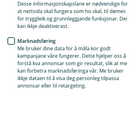
Desse informasjonskapslane er nødvendige for
Reiseforsikring
at nettsida skal fungera som ho skal, til dømes
for tryggleik og grunnleggjande funksjonar. Dei
Gode råd til ferieturen
kan ikkje deaktiverast.
Skal du reise på ferie? Slik førebur du deg viss du
Marknadsføring
blir sjuk eller noko uventa skjer på reisa di.
Me bruker dine data for å måla kor godt
kampanjane våre fungerer. Dette hjelper oss å
forstå kva annonsar som gir resultat, slik at me
Sjå for deg at ferien du har gledd deg til så lenge endar
kan forbetra marknadsføringa vår. Me bruker
opp på eit sjukehus med beinbrot eller på
ikkje dataen til å visa deg personleg tilpassa
hotellrommet i Hellas med matforgifting.
annonsar eller til retargeting.
Faktisk vert så mykje som over 150 000 nordmenn
ramma av magevirus på ferie kvart år, så du ville i så
fall ikkje vore åleine.
Men veit du kva du skal gjere om du eller nokon du er
saman med blir sjuke eller skadar seg når de er ute og