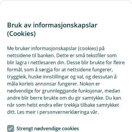
H
o
Bruk av informasjonskapslar
p
p
(Cookies)
i
Me bruker informasjonskapslar (cookies) på
nettsidene til banken. Dette er små tekstfiler som
n
blir lagra i nettlesaren din. Desse blir brukte for fleire
n
formål, som å sørgja for at nettsidene fungerer,
h
tryggleik, huske innstillingar og val, og dessutan å
o
måla korleis annonsar fungerer. Nokon er
nødvendige for grunnleggjande funksjonar, medan
d
andre blir berre brukte om du gir samtykke. Du kan
e
når som helst endra eller trekkja tilbake samtykket
t
ditt. Les meir i personvernerklæringa vår.
Planlegg ferien din godt og ha papirene i orden, så veit du
kva du skal gjere om uhellet er ute.
Strengt nødvendige cookies