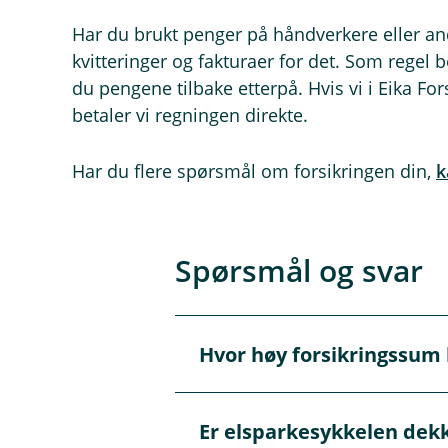
Har du brukt penger på håndverkere eller an
kvitteringer og fakturaer for det. Som regel be
du pengene tilbake etterpå. Hvis vi i Eika For
betaler vi regningen direkte.
Har du flere spørsmål om forsikringen din,
k
Spørsmål og svar
Hvor høy forsikringssum 
Å
p
n
e
For å bestemme forsikringssum
Er elsparkesykkelen dekk
/
Å
boligen din og tilpasse forsikr