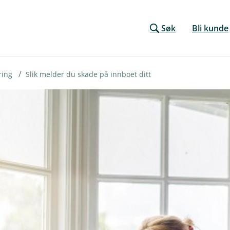
Søk
Bli kunde
ring
Slik melder du skade på innboet ditt