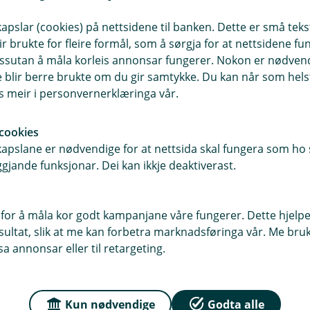
slar (cookies) på nettsidene til banken. Dette er små tekstf
ir brukte for fleire formål, som å sørgja for at nettsidene fu
 du havner i en rettslig tvist.
 dessutan å måla korleis annonsar fungerer. Nokon er nødve
blir berre brukte om du gir samtykke. Du kan når som helst
kes av innboforsikringen i vilkårene.
es meir i personvernerklæringa vår.
ringen?
cookies
om dekkes av innboforsikringen.
pslane er nødvendige for at nettsida skal fungera som ho s
når du pusser opp dekkes ikke.
gjande funksjonar. Dei kan ikkje deaktiverast.
:
for å måla kor godt kampanjane våre fungerer. Dette hjelper
ltat, slik at me kan forbetra marknadsføringa vår. Me bruker
a annonsar eller til retargeting.
utning.
Kun nødvendige
Godta alle
yveri.