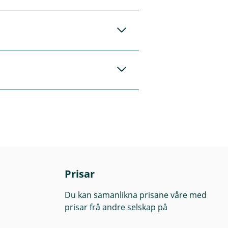
t utgangspunkt kan
 kan du ta kontakt
sforsikring hvis du
masjon om
andelen kan dette
 folkeregistrert på
este, gjelder
Prisar
Du kan samanlikna prisane våre med
prisar frå andre selskap på