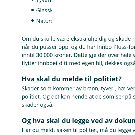
Glasskader og ødelagt sanitærporselen
Naturskader etter skred, flom eller lig
Om du skulle være ekstra uheldig og skade n
når du pusser opp, og du har Innbo Pluss-fo
inntil 30 000 kroner. Dette gjelder over hele
flytter innboet ditt med egen bil, dekkes ogs
Hva skal du melde til politiet?
Skader som kommer av brann, tyveri, hærverk
politiet. Og det kan hende at de som ser på 
skader også.
Og hva skal du legge ved av doku
Har du meldt saken til politiet, må du legge