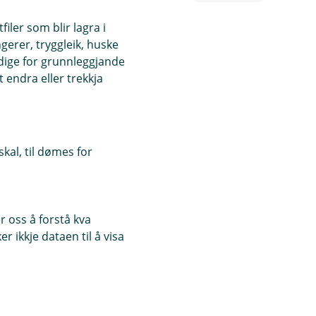
iler som blir lagra i
ngerer, tryggleik, huske
ndige for grunnleggjande
 endra eller trekkja
kal, til dømes for
 oss å forstå kva
 ikkje dataen til å visa