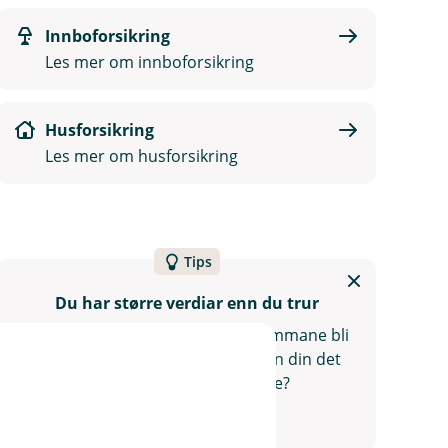
Innboforsikring
Les mer om innboforsikring
Husforsikring
Les mer om husforsikring
Tips
Du har større verdiar enn du trur
Når du tel opp det du eig, kan summane bli
store. Dekker forsikringssummen din det
du treng om uhellet er ute?