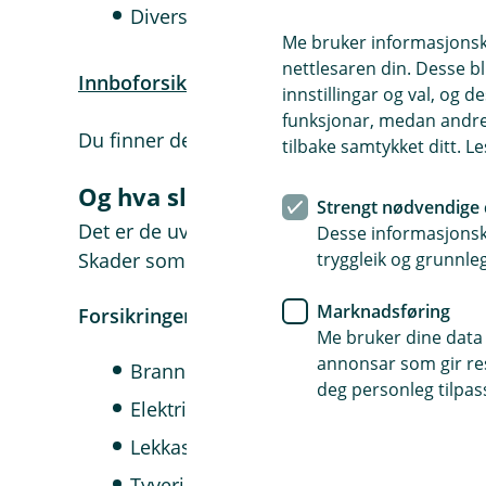
Diverse båt- og bilutstyr.
Me bruker informasjonskap
nettlesaren din. Desse bl
Innboforsikringen dekker også rettshjelp
om
innstillingar og val, og
funksjonar, medan andre 
Du finner detaljert oversikt over alt som dek
tilbake samtykket ditt. L
Og hva slags skader dekker forsik
Strengt nødvendige 
Det er de uventede og plutselige uhellene s
Desse informasjonska
Skader som kommer av normal slitasje eller 
tryggleik og grunnleg
Marknadsføring
Forsikringen dekker skader som kommer av
Me bruker dine data 
annonsar som gir resu
Brann eller ild som er kommet løs.
deg personleg tilpass
Elektriske feil, som for eksempel kortsl
Lekkasje og vannskade.
Tyveri og skadeverk i forbindelse med t