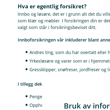
Hva er egentlig forsikret?
Innbo og løsøre, det er i grunn alt det du vill
som klær og møbler. I forsikringen din er det
valgt som står i forsikringsbeviset ditt.
Innboforsikringen vår inkluderer blant anne
Andres ting, som du har overtatt eller har
Yrkesløsøre og varer som er i hjemmet
Gressklipper, snøfreser, jordfreser og 
I tillegg dekkes:
Penger og verdipapirer.
Bruk av info
Opphold (hvis du ikke kan bo hjemme)