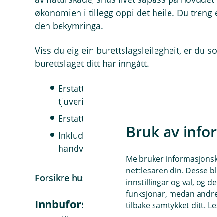
økonomien i tillegg oppi det heile. Du treng 
den bekymringa.
Viss du eig ein burettslagsleilegheit, er du 
burettslaget ditt har inngått.
Erstatter skadar på bustaden ved brann
tjuveri.
Erstatter ombygging av bustaden viss du
Bruk av info
Inkluderer fri rettshjelp viss du for ek
handverkarar.
Me bruker informasjonskap
nettlesaren din. Desse bl
Forsikre huset ditt her
innstillingar og val, og
funksjonar, medan andre 
Innbuforsikring – veit du eigentli
tilbake samtykket ditt. L