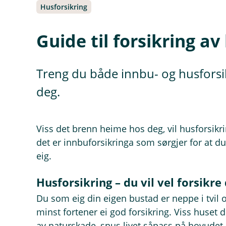
Husforsikring
Guide til forsikring a
Treng du både innbu- og husforsikr
deg.
Viss det brenn heime hos deg, vil husforsikr
det er innbuforsikringa som sørgjer for at du 
eig.
Husforsikring – du vil vel forsikre
Du som eig din eigen bustad er neppe i tvil 
minst fortener ei god forsikring. Viss huset 
av naturskade, snus livet såpass på hovudet 