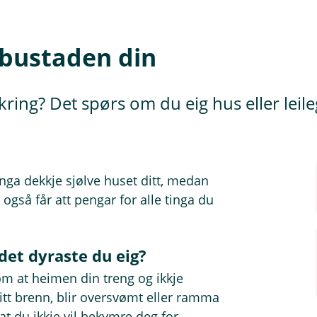
v bustaden din
ing? Det spørs om du eig hus eller leilegh
inga dekkje sjølve huset ditt, medan
også får att pengar for alle tinga du
 det dyraste du eig?
om at heimen din treng og ikkje
ditt brenn, blir oversvømt eller ramma
at du ikkje vil bekymre deg for