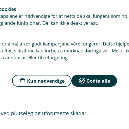
ølve bygningen. Det er her
m gjer bustaden din til ein heim.
cookies
pslane er nødvendige for at nettsida skal fungera som ho s
gane du brukar i det daglege: klede,
gjande funksjonar. Dei kan ikkje deaktiverast.
ge blir overraska over kor store
 alt du har i skuffer og skap.
for å måla kor godt kampanjane våre fungerer. Dette hjelper
u ikkje eig staden der du bur. Leiger
ltat, slik at me kan forbetra marknadsføringa vår. Me bruker
bustadforsikring som dekkjer skadar
a annonsar eller til retargeting.
 ha ei innbuforsikring som dekkjer
skjer ei vasslekkasje som skadar den
Kun nødvendige
Godta alle
 ved vatn, brann eller tjuveri.
gsstaden.
 ved plutseleg og uforutsette skadar.