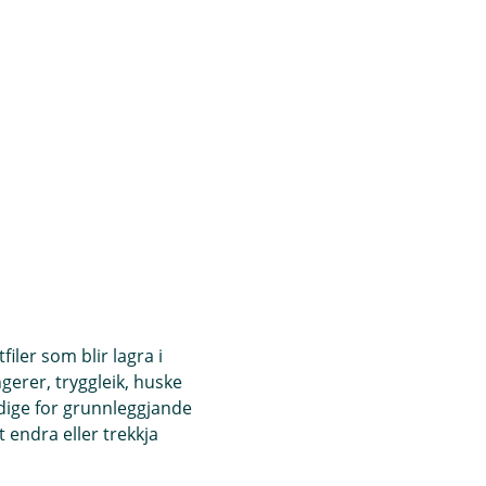
iler som blir lagra i
ngerer, tryggleik, huske
ndige for grunnleggjande
 endra eller trekkja