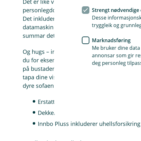
Det er like viktig å forsikre interiøret som sj
personlegdomen og heimekjensla ligg. Det so
Strengt nødvendige 
Desse informasjonska
Det inkluderer ikkje minst alle dei innretnin
tryggleik og grunnleg
datamaskin og møblar for å nemne noko. Man
summar det blir når du legg saman verdien på
Marknadsføring
Me bruker dine data 
Og hugs – innbuforsikring er viktig også om d
annonsar som gir resu
du for eksempel, er det huseigaren som har 
deg personleg tilpass
på bustaden. Medan du sjølv må sørgje for å
tapa dine viss det for eksempel brenn eller 
dyre sofaen din.
Erstatter skadar på tinga dine forårsaka
Dekker tjuveri frå uteareal på forsikrin
Innbo Pluss inkluderer uhellsforsikring