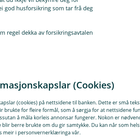
ei god husforsikring som tar frå deg
som regel dekka av forsikringsavtalen
-, vatn- og naturskade, samt ved
 blir invalid etter ulukke.
rmasjonskapslar (Cookies)
sempel kjem i konflikt med
slar (cookies) på nettsidene til banken. Dette er små tekstf
ir brukte for fleire formål, som å sørgja for at nettsidene fu
 dessutan å måla korleis annonsar fungerer. Nokon er nødve
blir berre brukte om du gir samtykke. Du kan når som helst
g kor mykje du eig?
es meir i personvernerklæringa vår.