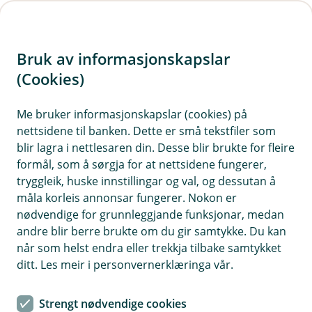
H
o
Bruk av informasjonskapslar
p
p
(Cookies)
i
Me bruker informasjonskapslar (cookies) på
nettsidene til banken. Dette er små tekstfiler som
n
blir lagra i nettlesaren din. Desse blir brukte for fleire
n
formål, som å sørgja for at nettsidene fungerer,
h
tryggleik, huske innstillingar og val, og dessutan å
o
måla korleis annonsar fungerer. Nokon er
nødvendige for grunnleggjande funksjonar, medan
d
andre blir berre brukte om du gir samtykke. Du kan
e
når som helst endra eller trekkja tilbake samtykket
t
ditt. Les meir i personvernerklæringa vår.
Når kulda kryp nedover, er det viktig at du får på vinterdekka
før det er for seint.
Strengt nødvendige cookies