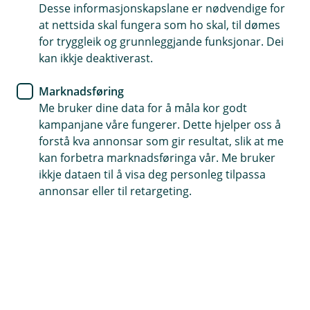
Desse informasjonskapslane er nødvendige for
Bilforsikring
at nettsida skal fungera som ho skal, til dømes
for tryggleik og grunnleggjande funksjonar. Dei
Snart på tide å skifte til
kan ikkje deaktiverast.
vinterdekk
Marknadsføring
Me bruker dine data for å måla kor godt
Det går mot vinter og kaldare vêr, og
kampanjane våre fungerer. Dette hjelper oss å
køyreforholda endrar seg. Er det fare for snø
forstå kva annonsar som gir resultat, slik at me
eller glatte vegar der du er, bør du byte til
kan forbetra marknadsføringa vår. Me bruker
vinterdekk.
ikkje dataen til å visa deg personleg tilpassa
annonsar eller til retargeting.
Det er ditt ansvar som sjåfør å sørgje for at dekka er
tilpassa det føret det blir køyrt på. Å køyre på
sommardekk når vegane er speilglatte og fulle av snø
og is, set både deg og dine medmenneske i fare. Vi
anbefaler at du sjekkar vêrmeldinga dit du skal, og
byter dekk viss det er fare for glatt føre.