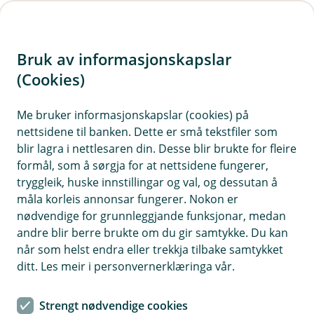
H
o
Bruk av informasjonskapslar
p
p
(Cookies)
i
Me bruker informasjonskapslar (cookies) på
nettsidene til banken. Dette er små tekstfiler som
n
blir lagra i nettlesaren din. Desse blir brukte for fleire
n
formål, som å sørgja for at nettsidene fungerer,
h
tryggleik, huske innstillingar og val, og dessutan å
o
måla korleis annonsar fungerer. Nokon er
nødvendige for grunnleggjande funksjonar, medan
d
andre blir berre brukte om du gir samtykke. Du kan
e
når som helst endra eller trekkja tilbake samtykket
t
ditt. Les meir i personvernerklæringa vår.
Stadig fleire bruker mobilen til små og vanlege kjøp i
kvardagen.
Strengt nødvendige cookies