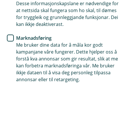
Desse informasjonskapslane er nødvendige for
Vipps
at nettsida skal fungera som ho skal, til dømes
for tryggleik og grunnleggjande funksjonar. Dei
Stadig fleire betaler i butikk
kan ikkje deaktiverast.
med mobilen
Marknadsføring
Me bruker dine data for å måla kor godt
Fleire bruker no Vipps tæpp til små og vanlege
kampanjane våre fungerer. Dette hjelper oss å
kjøp i kvardagen. Vi ser at bruken aukar i mellom
forstå kva annonsar som gir resultat, slik at me
anna daglegvare, kiosk, nærbutikk og servering*.
kan forbetra marknadsføringa vår. Me bruker
Har du ikkje prøvd det enno, kan det vere smart å
ikkje dataen til å visa deg personleg tilpassa
starte med eit lite kjøp heime først – då sit det
annonsar eller til retargeting.
også lettare når du er ute og reiser.
Frå handleturen heime til reisa ut i verda
For mange startar det med eit lite kjøp heime. Ein kaffi
på farten. Ein tur innom kiosken. Nokre få varer i
matbutikken på veg heim. Men bruken stoppar ikkje
der.