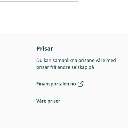
ellom anna avhenge
orar. Avkastninga
 av
e tilhøve. Før
Prisar
rospekt og
Du kan samanlikna prisane våre med
prisar frå andre selskap på
Finansportalen.no
Våre priser