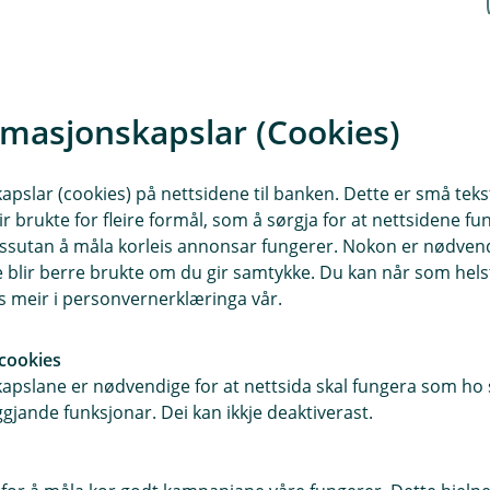
større økonomisk fridom seinare i livet. Jo
ngane dine vekse over tid.
rmasjonskapslar (Cookies)
g pensjon.
slar (cookies) på nettsidene til banken. Dette er små tekstf
ir brukte for fleire formål, som å sørgja for at nettsidene fu
 dessutan å måla korleis annonsar fungerer. Nokon er nødve
blir berre brukte om du gir samtykke. Du kan når som helst
es meir i personvernerklæringa vår.
cookies
pslane er nødvendige for at nettsida skal fungera som ho s
gjande funksjonar. Dei kan ikkje deaktiverast.
Guro Stavenes