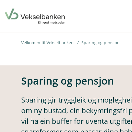
H
o
p
p
i
Velkomen til Vekselbanken
Sparing og pensjon
n
n
h
Sparing og pensjon
o
d
Sparing gir tryggleik og moglegh
e
om ny bustad, ein bekymringsfri p
t
vil ha ein buffer for uventa utgifter,
spareformer som passar dine beho