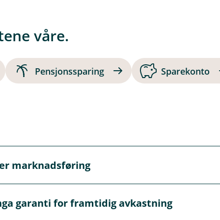
ene våre.
Pensjonssparing
Sparekonto
 er marknadsføring
marknadsføring og må ikkje oppfattast som personleg rådgj
nga garanti for framtidig avkastning
om kan gje personleg rådgjeving. Viss du ønskjer rådgjeving
te her.