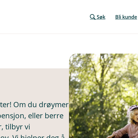
Søk
Bli kunde
eiter! Om du drøymer
ensjon, eller berre
 tilbyr vi
v. Vi hjelper deg å