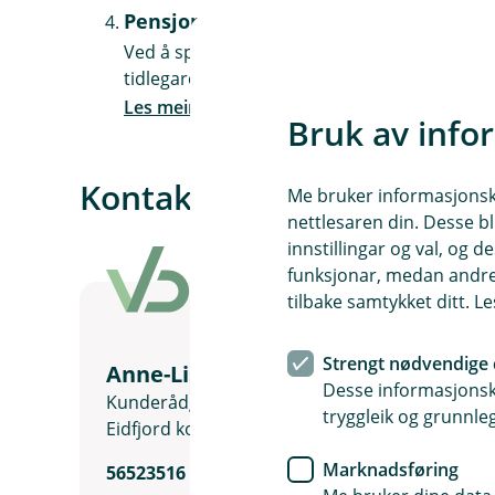
Pensjon
Ved å spare litt ekstra til pensjon kan du få 
tidlegare du startar, desto meir kan sparepe
Les meir om pensjonssparing
Bruk av info
Kontakt oss om sparing o
Me bruker informasjonskap
nettlesaren din. Desse bl
innstillingar og val, og
funksjonar, medan andre 
tilbake samtykket ditt. L
Strengt nødvendige 
Anne-Lise Bleie
Desse informasjonska
Kunderådgjevar Privatmarknad ved
tryggleik og grunnleg
Eidfjord kontoret
Marknadsføring
56523516