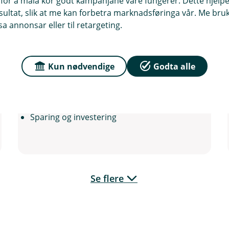
for å måla kor godt kampanjane våre fungerer. Dette hjelper
Kunderådgjevar Privatmarknad
ltat, slik at me kan forbetra marknadsføringa vår. Me bruker
a annonsar eller til retargeting.
56523510
gs@vekselbanken.no
Kun nødvendige
Godta alle
Autorisert rådgiver
Kreditt
Personforsikring
Skadeforsikring
Sparing og investering
Se flere