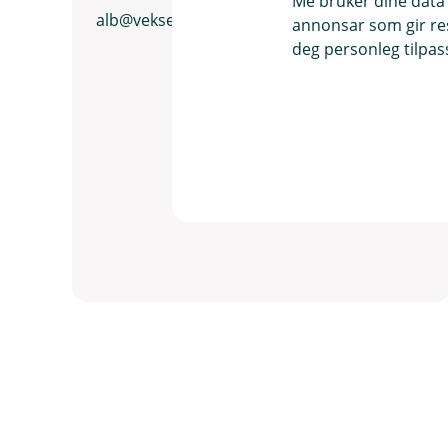
Me bruker dine data 
alb@vekselbanken.no
annonsar som gir resu
deg personleg tilpass