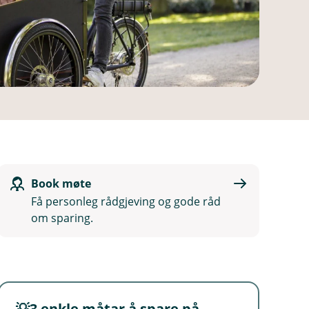
Book møte
Få personleg rådgjeving og gode råd
om sparing.
💡3 enkle måtar å spare på