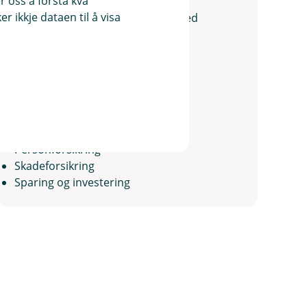
Lillian Lægreid
 oss å forstå kva
 ikkje dataen til å visa
Kunderådgjevar Privatmarknad ved
Eidfjord kontoret
97552501
ll@vekselbanken.no
Autorisert rådgiver
Kreditt
Personforsikring
Skadeforsikring
Sparing og investering