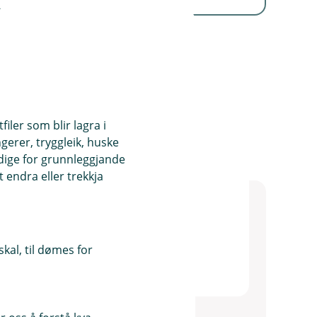
iler som blir lagra i
ngerer, tryggleik, huske
ndige for grunnleggjande
 endra eller trekkja
kal, til dømes for