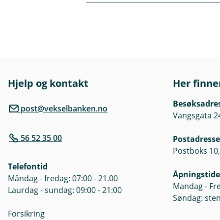
u
n
k
e
Historisk avkastning er inga 
k
/
av marknadsutviklinga, forvalt
L
kan bli negativ som følgje av k
u
k
marknadsrørsler, utvikling i v
k
teikning vert det oppfordra ti
Hjelp og kontakt
Her finne
Informasjon om fonda sine inv
nøkkelinformasjon som er tilg
Besøksadre
Oversikt over fonda sine kost
post@vekselbanken.no
Vangsgata 2
56 52 35 00
Postadresse
Postboks 10,
Telefontid
Åpningstide
Måndag - fredag: 07:00 - 21.00
Mandag - Fre
Laurdag - sundag: 09:00 - 21:00
Søndag: ste
Forsikring