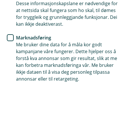
Desse informasjonskapslane er nødvendige for
Eika Innskotspensjon – ein
at nettsida skal fungera som ho skal, til dømes
viktig del av lønnssamtalen
for tryggleik og grunnleggjande funksjonar. Dei
kan ikkje deaktiverast.
Det er snart tid for årets lønnssamtalar. Mange
Marknadsføring
tilsette forventar reallønsvekst, og presset på
Me bruker dine data for å måla kor godt
lønskostnader kan bli stort. Då kan det vere
kampanjane våre fungerer. Dette hjelper oss å
smart å sjå løn og pensjon i samanheng.
forstå kva annonsar som gir resultat, slik at me
kan forbetra marknadsføringa vår. Me bruker
Ei gjennomtenkt pensjonsordning kan gi større
ikkje dataen til å visa deg personleg tilpassa
fleksibilitet i forhandlingane – og samtidig styrkje
annonsar eller til retargeting.
bedrifta di på lang sikt.
Mange tilsette verdset pensjon høgt
Undersøkingar gjennomførte av bransjen dei siste åra
viser ein trend der tilsette i større grad legg vekt på ei