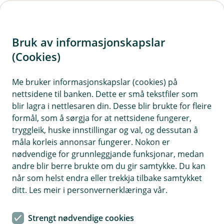
H
o
Bruk av informasjonskapslar
p
p
(Cookies)
i
Me bruker informasjonskapslar (cookies) på
nettsidene til banken. Dette er små tekstfiler som
n
blir lagra i nettlesaren din. Desse blir brukte for fleire
n
formål, som å sørgja for at nettsidene fungerer,
h
tryggleik, huske innstillingar og val, og dessutan å
o
måla korleis annonsar fungerer. Nokon er
nødvendige for grunnleggjande funksjonar, medan
d
andre blir berre brukte om du gir samtykke. Du kan
e
når som helst endra eller trekkja tilbake samtykket
t
ditt. Les meir i personvernerklæringa vår.
BM Pensjon
Strengt nødvendige cookies