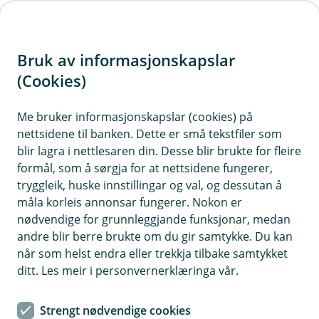
H
o
Bruk av informasjonskapslar
p
p
(Cookies)
i
Me bruker informasjonskapslar (cookies) på
nettsidene til banken. Dette er små tekstfiler som
n
blir lagra i nettlesaren din. Desse blir brukte for fleire
n
formål, som å sørgja for at nettsidene fungerer,
h
tryggleik, huske innstillingar og val, og dessutan å
o
måla korleis annonsar fungerer. Nokon er
nødvendige for grunnleggjande funksjonar, medan
d
andre blir berre brukte om du gir samtykke. Du kan
e
når som helst endra eller trekkja tilbake samtykket
t
ditt. Les meir i personvernerklæringa vår.
Eika Innskuddspensjon
Strengt nødvendige cookies