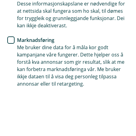
Desse informasjonskapslane er nødvendige for
Innskotspensjon er ei pensjonsordning der
at nettsida skal fungera som ho skal, til dømes
verksemda sparar pensjon til sine tilsette. Ordninga
for tryggleik og grunnleggjande funksjonar. Dei
inkluderer alle tilsette over 13 år og inneber "pensjon
kan ikkje deaktiverast.
frå første krone". Ei gunstig innskotspensjon for dine
Marknadsføring
tilsette kan gjere deg til ein føretrekt og meir attraktiv
Me bruker dine data for å måla kor godt
arbeidsgjevar.
kampanjane våre fungerer. Dette hjelper oss å
forstå kva annonsar som gir resultat, slik at me
(
Logg inn i Storebrand Bedriftsportal
kan forbetra marknadsføringa vår. Me bruker
E
ikkje dataen til å visa deg personleg tilpassa
k
s
annonsar eller til retargeting.
t
Invester i dine tilsette med ei god
e
pensjonsordning
r
n
l
Ei god pensjonsordning kan gjere deg til ein meir
e
attraktiv arbeidsgjevar.
n
k