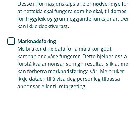
Desse informasjonskapslane er nødvendige for
Lån til eigedom, maskiner og produksjonsutstyr
at nettsida skal fungera som ho skal, til dømes
for tryggleik og grunnleggjande funksjonar. Dei
Vel mellom fast eller flytande rente, eller ein
kan ikkje deaktiverast.
kombinasjon.
Nedbetalingsavtale tilpassa bedrifta sin økonomi.
Marknadsføring
Me bruker dine data for å måla kor godt
kampanjane våre fungerer. Dette hjelper oss å
Søk om bedriftslån
forstå kva annonsar som gir resultat, slik at me
kan forbetra marknadsføringa vår. Me bruker
ikkje dataen til å visa deg personleg tilpassa
Lokal kunnskap gir moglegheiter
annonsar eller til retargeting.
God kjennskap til nærmiljøet gjer oss til ein god
partnar for lokale bedrifter.
Større fleksibilitet
Vi ser moglegheiter der storbankane ser utfordringar.