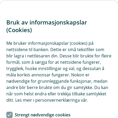
H
o
Bruk av informasjonskapslar
p
p
(Cookies)
i
Me bruker informasjonskapslar (cookies) på
nettsidene til banken. Dette er små tekstfiler som
n
blir lagra i nettlesaren din. Desse blir brukte for fleire
n
formål, som å sørgja for at nettsidene fungerer,
h
tryggleik, huske innstillingar og val, og dessutan å
o
måla korleis annonsar fungerer. Nokon er
nødvendige for grunnleggjande funksjonar, medan
d
andre blir berre brukte om du gir samtykke. Du kan
e
når som helst endra eller trekkja tilbake samtykket
t
ditt. Les meir i personvernerklæringa vår.
Bedriftslån
Strengt nødvendige cookies