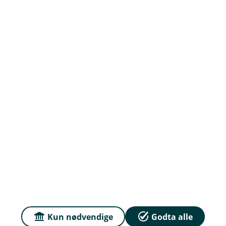
Prisar
Du kan samanlikna prisane våre med prisar frå
andre selskap på
Finansportalen.no
Våre priser
Personvern og informasjonskapsler
Tryggleik og antikvitvask
English
Kun nødvendige
Godta alle