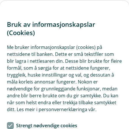
H
o
Bruk av informasjonskapslar
p
p
(Cookies)
Meld skade på kjøretøy
i
Me bruker informasjonskapslar (cookies) på
Har skaden skjedd? Vi hjelper deg enten du
nettsidene til banken. Dette er små tekstfiler som
n
trenger veihjelp, har fått steinsprutskader eller
blir lagra i nettlesaren din. Desse blir brukte for fleire
n
du har vært i en ulykke.
formål, som å sørgja for at nettsidene fungerer,
h
tryggleik, huske innstillingar og val, og dessutan å
o
måla korleis annonsar fungerer. Nokon er
nødvendige for grunnleggjande funksjonar, medan
d
andre blir berre brukte om du gir samtykke. Du kan
e
når som helst endra eller trekkja tilbake samtykket
t
ditt. Les meir i personvernerklæringa vår.
Steinsprut eller skade på frontrute?
Ta direkte kontakt med en av våre
Strengt nødvendige cookies