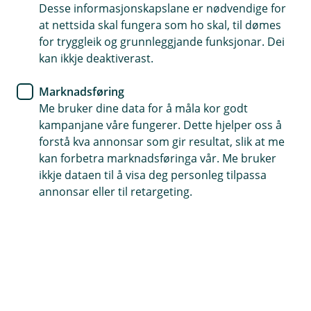
samarbeidspartene
Desse informasjonskapslane er nødvendige for
at nettsida skal fungera som ho skal, til dømes
Finn samarbeidspartner
for tryggleik og grunnleggjande funksjonar. Dei
kan ikkje deaktiverast.
Marknadsføring
Me bruker dine data for å måla kor godt
kampanjane våre fungerer. Dette hjelper oss å
forstå kva annonsar som gir resultat, slik at me
kan forbetra marknadsføringa vår. Me bruker
Allerede meldt inn skade?
ikkje dataen til å visa deg personleg tilpassa
Hvis du har saksnummeret ditt kan du enkelt
annonsar eller til retargeting.
ettersende dokumenter eller oppdatere
informasjon i en innmeldt skadesak.
Oppdater sak