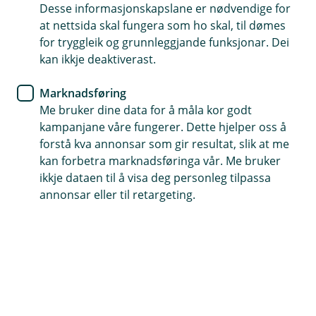
og nettbutikk
Desse informasjonskapslane er nødvendige for
at nettsida skal fungera som ho skal, til dømes
for tryggleik og grunnleggjande funksjonar. Dei
Vi tilbyr enkle og sikre betalingsløsninger for små og
kan ikkje deaktiverast.
mellomstore bedrifter. Betalingsterminalene er
ideelle for både fysiske butikker og nettbutikker, og
Marknadsføring
sørger for en sømløs handleopplevelse for dine
Me bruker dine data for å måla kor godt
kunder.
kampanjane våre fungerer. Dette hjelper oss å
forstå kva annonsar som gir resultat, slik at me
kan forbetra marknadsføringa vår. Me bruker
ikkje dataen til å visa deg personleg tilpassa
annonsar eller til retargeting.
Saman med Nets tilbyr vi betalingsløysingar som gir
rask og sikker kortbetaling med enkle terminalar for
både tilsette og kundar, samt støtte for kontaktlause
og mobilbetalingar.
Vi beskyttar mot svindel og støttar ulike valutaer og
betalingsmetodar, med enkel integrasjon på alle
plattformer.