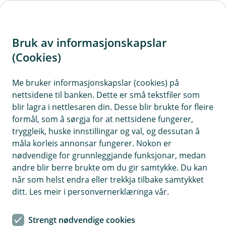
H
o
Bruk av informasjonskapslar
p
p
(Cookies)
i
Me bruker informasjonskapslar (cookies) på
nettsidene til banken. Dette er små tekstfiler som
n
blir lagra i nettlesaren din. Desse blir brukte for fleire
n
formål, som å sørgja for at nettsidene fungerer,
h
tryggleik, huske innstillingar og val, og dessutan å
o
måla korleis annonsar fungerer. Nokon er
nødvendige for grunnleggjande funksjonar, medan
d
andre blir berre brukte om du gir samtykke. Du kan
e
når som helst endra eller trekkja tilbake samtykket
t
ditt. Les meir i personvernerklæringa vår.
Betalingsterminal for fysisk butikk
Strengt nødvendige cookies