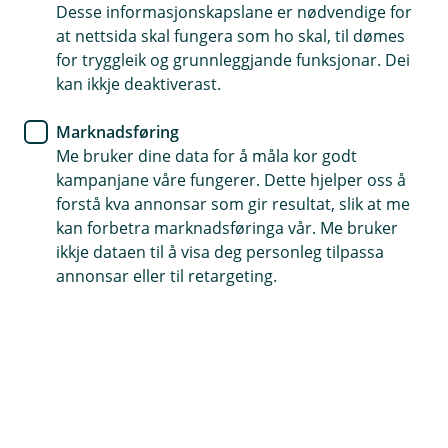
Desse informasjonskapslane er nødvendige for
at nettsida skal fungera som ho skal, til dømes
for tryggleik og grunnleggjande funksjonar. Dei
Telefontid
kan ikkje deaktiverast.
Måndag - fredag: 07:00 - 21.00
Laurdag - sundag: 09:00 - 21:00
Marknadsføring
Me bruker dine data for å måla kor godt
kampanjane våre fungerer. Dette hjelper oss å
forstå kva annonsar som gir resultat, slik at me
Forsikring
kan forbetra marknadsføringa vår. Me bruker
Måndag-fredag: 08:00 - 18:00
ikkje dataen til å visa deg personleg tilpassa
Laurdag: 09:00 - 17:00
annonsar eller til retargeting.
Sundag: Stengt
Her finner du oss
Besøksadresse
Vangsgata 24, 5700 Voss