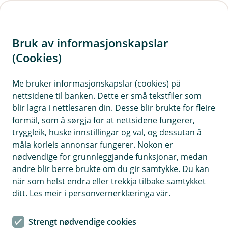
H
o
Bruk av informasjonskapslar
p
p
(Cookies)
Kontaktskjema | Bedrift
i
Me bruker informasjonskapslar (cookies) på
Fyll ut skjemaet under, så tek vi kontakt med deg.
nettsidene til banken. Dette er små tekstfiler som
n
blir lagra i nettlesaren din. Desse blir brukte for fleire
n
formål, som å sørgja for at nettsidene fungerer,
h
tryggleik, huske innstillingar og val, og dessutan å
o
måla korleis annonsar fungerer. Nokon er
nødvendige for grunnleggjande funksjonar, medan
d
andre blir berre brukte om du gir samtykke. Du kan
Hjelp og kontakt
e
når som helst endra eller trekkja tilbake samtykket
t
ditt. Les meir i personvernerklæringa vår.
post@vekselbanken.no
Strengt nødvendige cookies
56 52 35 00