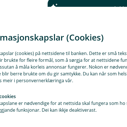
Ulukke
rmasjonskapslar (Cookies)
I
n
slar (cookies) på nettsidene til banken. Dette er små tekstf
k
I
ir brukte for fleire formål, som å sørgja for at nettsidene fu
l
n
 dessutan å måla korleis annonsar fungerer. Nokon er nødve
u
k
blir berre brukte om du gir samtykke. Du kan når som helst
d
I
l
es meir i personvernerklæringa vår.
e
n
u
r
d dei fullstendige vilkåra.
k
d
t
cookies
l
e
aste ned dei vilkåra som gjeld for deg – anten det er personleg elle
pslane er nødvendige for at nettsida skal fungera som ho s
u
r
gjande funksjonar. Dei kan ikkje deaktiverast.
d
t
e
Kontakt meg om ulukkesforsikring barn
r