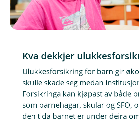
Kva dekkjer ulukkesforsik
Ulukkesforsikring for barn gir øko
skulle skade seg medan institusjo
Forsikringa kan kjøpast av både pr
som barnehagar, skular og SFO, og
den tida barnet er under deira o