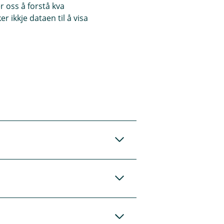
 oss å forstå kva
arn - IPID (pdf)
 ikkje dataen til å visa
or barn
lt eller delvis. Det
p av fremre
rderer og fastset