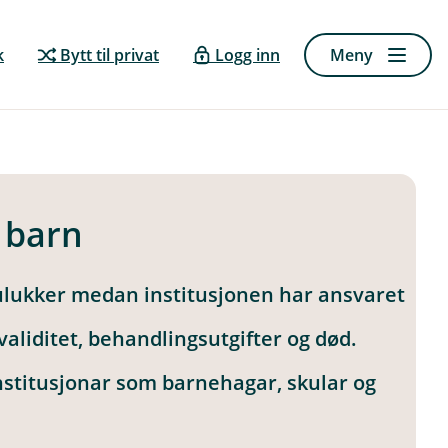
k
Bytt til privat
Logg inn
Meny
 barn
 ulukker medan institusjonen har ansvaret
aliditet, behandlingsutgifter og død.
institusjonar som barnehagar, skular og