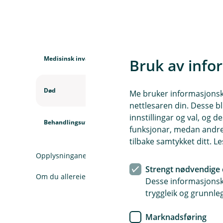
D
e
k
Medisinsk invaliditet
Bruk av info
n
i
n
Død
Me bruker informasjonskap
g
nettlesaren din. Desse bl
e
innstillingar og val, og
r
Behandlingsutgifter
funksjonar, medan andre 
tilbake samtykket ditt. L
Opplysningane her er forenkla og forkorta samanlikna me
Strengt nødvendige 
Om du allereie har forsikringar hos oss, logg inn for å l
Desse informasjonska
tryggleik og grunnleg
Marknadsføring