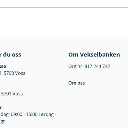
r
i
insk invaliditet, kan du ha krav på ménerstatning – både frå 
n
y
t
ng/SFO
t
, privat og enkeltreise)
ktivitet
v
r du oss
Om Vekselbanken
i
lektiv, privat, landbruk, barneulukke og annan sjukdom)
esskap
n
g
sse
Org.nr: 817 244 742
d
4, 5700 Voss
u
)
Om oss
 5701 Voss
r
dag: 09:00 - 15:00 Lørdag -
ngt