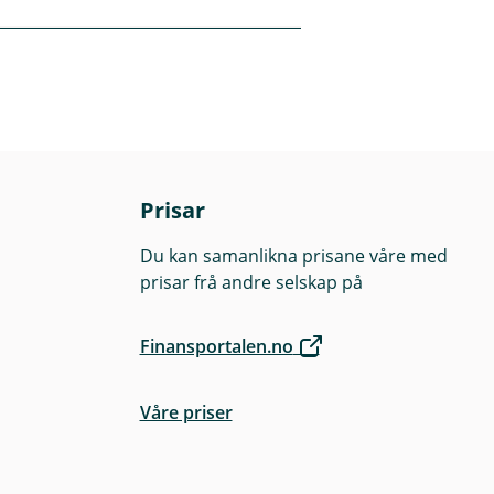
folketrygda og frå
Prisar
Du kan samanlikna prisane våre med
prisar frå andre selskap på
Finansportalen.no
Våre priser