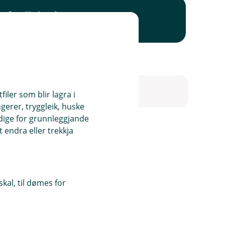
sforsikring barn
iler som blir lagra i
ngerer, tryggleik, huske
ndige for grunnleggjande
 endra eller trekkja
r for verksemda di.
kal, til dømes for