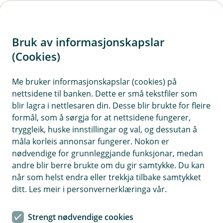
H
o
Bruk av informasjonskapslar
p
p
(Cookies)
i
Me bruker informasjonskapslar (cookies) på
nettsidene til banken. Dette er små tekstfiler som
n
blir lagra i nettlesaren din. Desse blir brukte for fleire
n
formål, som å sørgja for at nettsidene fungerer,
h
tryggleik, huske innstillingar og val, og dessutan å
o
måla korleis annonsar fungerer. Nokon er
nødvendige for grunnleggjande funksjonar, medan
d
andre blir berre brukte om du gir samtykke. Du kan
e
når som helst endra eller trekkja tilbake samtykket
t
ditt. Les meir i personvernerklæringa vår.
Næringsbygg-forsikring
Strengt nødvendige cookies