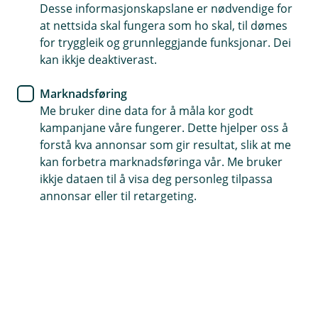
Desse informasjonskapslane er nødvendige for
Dekkjer erstatningsansvar du kan få som eigar
at nettsida skal fungera som ho skal, til dømes
for tryggleik og grunnleggjande funksjonar. Dei
Få hjelp når som helst dersom det skjer ei skade
kan ikkje deaktiverast.
Få hjelp frå profesjonelle handverkarar – vi har berre
Marknadsføring
avtalar med dei beste
Me bruker dine data for å måla kor godt
kampanjane våre fungerer. Dette hjelper oss å
Kontakt meg om næringsbygg-forsikring
forstå kva annonsar som gir resultat, slik at me
kan forbetra marknadsføringa vår. Me bruker
ikkje dataen til å visa deg personleg tilpassa
Kva dekkjer næringsbyggforsikringa?
annonsar eller til retargeting.
Næringsbyggforsikringa passar like godt for store
bygg som kontorbygg og varehus, som for
mindre bygg som klubbhus og forretningslokale.
Du vel sjølv om næringsbygget skal forsikrast med