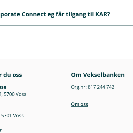
k organisasjonsnummer kan få tilgang. Enkeltpersonføretak
porate Connect eg får tilgang til KAR?
 dei er underlagt lovbestemt teieplikt.
 web-teneste eller ei filløysing. Vi kan hjelpe deg med å set
r du oss
Om Vekselbanken
sse
Org.nr: 817 244 742
4, 5700 Voss
Om oss
 5701 Voss
r