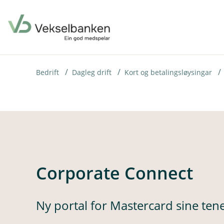
H
o
p
p
i
Bedrift
Dagleg drift
Kort og betalingsløysingar
n
n
h
o
d
Corporate Connect
e
t
Ny portal for Mastercard sine ten