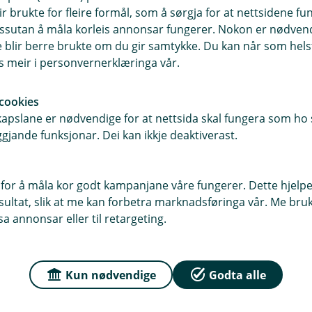
ntoar. Med denne tenesta kan du
ir brukte for fleire formål, som å sørgja for at nettsidene fu
samt få informasjon om kven som eig
 dessutan å måla korleis annonsar fungerer. Nokon er nødve
blir berre brukte om du gir samtykke. Du kan når som helst
es meir i personvernerklæringa vår.
ller verksemd
lutbetalingar og avvisingar
cookies
pslane er nødvendige for at nettsida skal fungera som ho s
tig person
gjande funksjonar. Dei kan ikkje deaktiverast.
om Corporate Connect
for å måla kor godt kampanjane våre fungerer. Dette hjelper
ltat, slik at me kan forbetra marknadsføringa vår. Me bruker
a annonsar eller til retargeting.
mer for å søkje opp ei betaling?
Kun nødvendige
Godta alle
ngar ved å bruke KID-nummer, debetkonto eller beløp.
onto- og adresseringsregisteret?