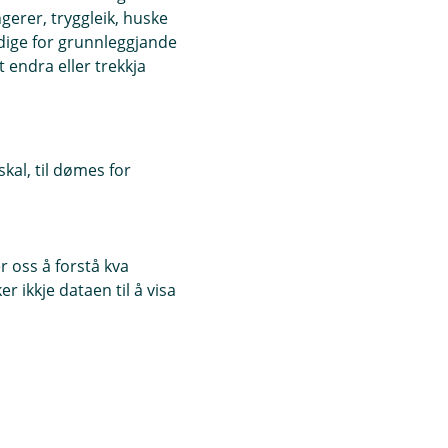
ngerer, tryggleik, huske
ndige for grunnleggjande
 endra eller trekkja
kal, til dømes for
 oss å forstå kva
 ikkje dataen til å visa