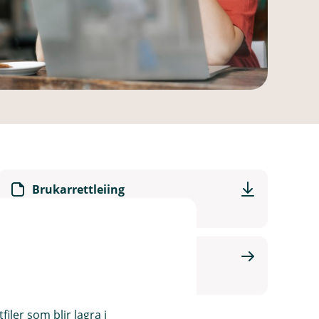
Brukarrettleiing
Ved første gongs pålogging
Kontakt meg om Corporate
Connect
iler som blir lagra i