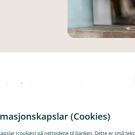
som har gått gjennom Mastercard
esielt nyttig for verksemder som
al kan du også søkje opp OCR-filer
 betaling.
rmasjonskapslar (Cookies)
(KAR)
slar (cookies) på nettsidene til banken. Dette er små tekstf