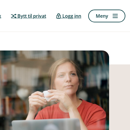
k
Bytt til privat
Logg inn
Meny