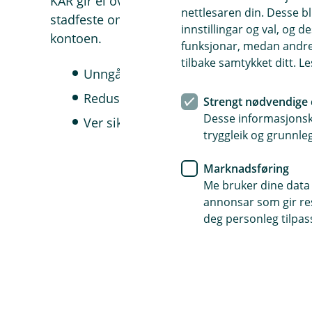
KAR gir ei oversikt over norske betalingsko
nettlesaren din. Desse bl
stadfeste om ein konto er gyldig og aktiv, 
innstillingar og val, og
kontoen.
funksjonar, medan andre 
tilbake samtykket ditt. L
Unngå feilutbetalingar til feil person e
Reduser risikoen for fakturasvindel, fei
Strengt nødvendige 
Desse informasjonska
Ver sikker på at betalingar kjem frå rik
tryggleik og grunnleg
Marknadsføring
Spørsmål og svar 
Me bruker dine data 
annonsar som gir resu
deg personleg tilpass
Kan eg bruke eit KID-num
Å
p
n
e
Ja, du kan søkje etter betali
Kven kan få tilgang til K
/
Å
L
p