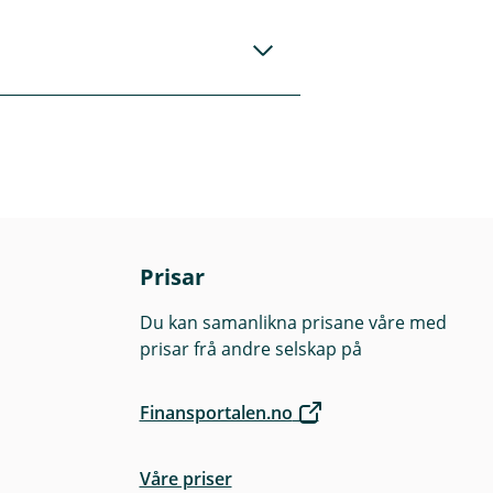
 kan berre
je opp dette.
Prisar
Du kan samanlikna prisane våre med
prisar frå andre selskap på
Finansportalen.no
Våre priser