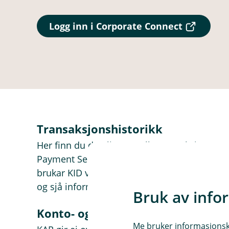
(
Logg inn i Corporate Connect
E
k
s
t
e
r
n
l
e
Transaksjonshistorikk
n
k
Her finn du detaljar om alle transaksjonar 
e
)
Payment Services (MPS). Denne tenesta er sp
brukar KID ved fakturering. I Nets Kundeport
og sjå informasjon om kven som har utført ei
Bruk av info
Konto- og adresseringsregisteret 
Me bruker informasjonskap