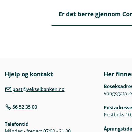
u
n
k
e
Alle verksemder med eit nors
k
Er det berre gjennom Cor
/
Å
verifisere kontoeigarar dersom
L
p
u
n
k
e
KAR er også tilgjengeleg som ei
k
/
L
u
k
k
Hjelp og kontakt
Her finne
Besøksadre
post@vekselbanken.no
Vangsgata 2
56 52 35 00
Postadresse
Postboks 10,
Telefontid
Åpningstide
Måndag - fredag: 07:00 - 21.00